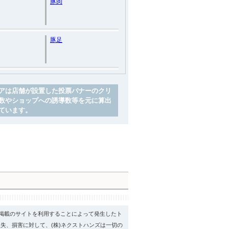
豚肉
豚足
アは店舗が設置した投票バナーのクリ
数やショップへの誘導数等を元に算出
ています。
psに掲載のサイトを利用することによって発生したト
失、損害に対して、(株)ネクストハンズは一切の