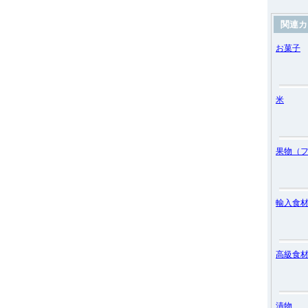
関連カ
お菓子
米
果物（
輸入食
高級食
漬物