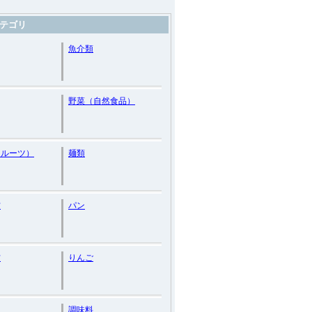
テゴリ
魚介類
野菜（自然食品）
フルーツ）
麺類
材
パン
材
りんご
調味料