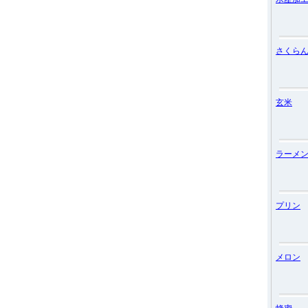
さくら
玄米
ラーメ
プリン
メロン