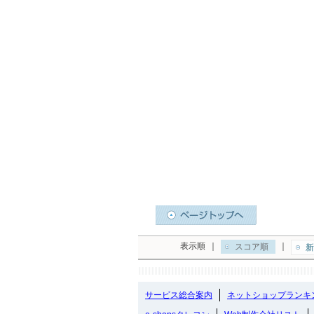
表示順
｜
｜
スコア順
新
サービス総合案内
ネットショップランキ