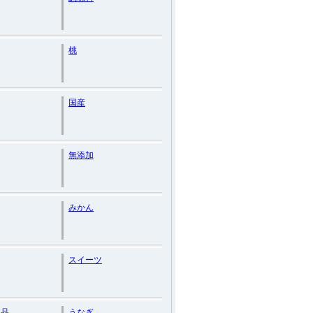
桃
国産
無添加
みかん
スイーツ
工品
うなぎ