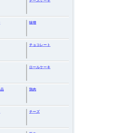
チーズケーキ
培
味噌
チョコレート
ロールケーキ
産品
鶏肉
ン
チーズ