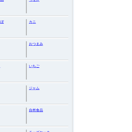
んぼ
カニ
おつまみ
ン
いちご
ジャム
自然食品