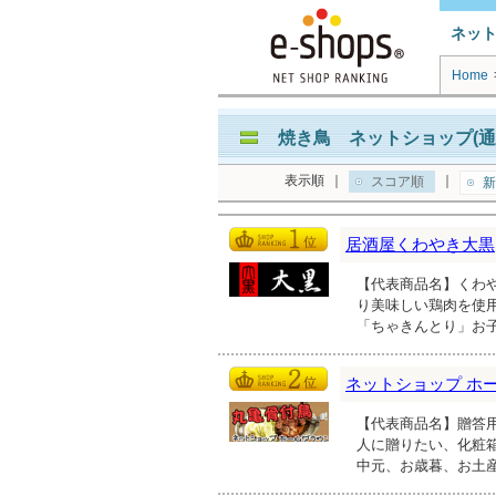
ネッ
Home
焼き鳥 ネットショップ(通
表示順
｜
｜
スコア順
新
居酒屋くわやき大黒
【代表商品名】くわや
り美味しい鶏肉を使
「ちゃきんとり」お
ネットショップ ホ
【代表商品名】贈答用
人に贈りたい、化粧
中元、お歳暮、お土