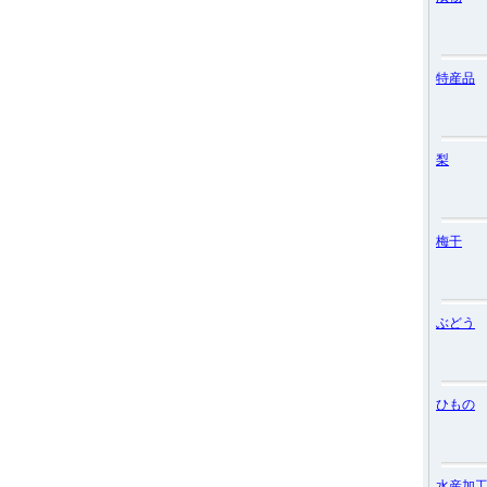
特産品
梨
梅干
ぶどう
ひもの
水産加