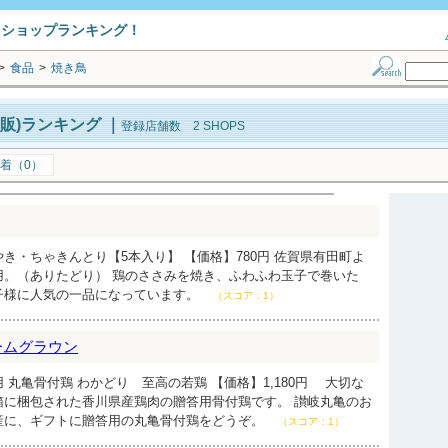
トショップランキング！
>
食品
>
焼き鳥
販)ランキング
｜
登録店舗数 2 SHOPS
着（0）
き・ちゃきんとり【5本入り】 【価格】780円 佐賀県有田町よ
用。（ありたどり） 鶏のささみを焼き、ふわふわ玉子で巻いた
子様に人気の一品になっています。
（スコア：1）
ームグラウン
 丸亀骨付鶏 わかどり 至高の若鶏 【価格】1,180円 大切な
箱に梱包された香川県産鶏肉の贈答用骨付鶏です。 讃岐丸亀のお
産に、ギフトに贈答用の丸亀骨付鶏をどうぞ。
（スコア：1）