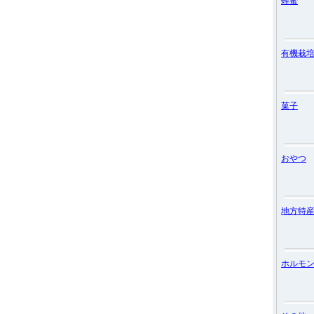
蜂蜜
有機栽
菓子
おやつ
地方特
ホルモ