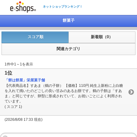
ネットショップランキング！
餅菓子
スコア順
新着順（0）
関連カテゴリ
1件中1～1を表示
1位
「餅は餅屋」栄屋菓子舗
【代表商品名】すあま（鶴の子餅） 【価格】110円 純生上新粉に上白糖
を入れて搗いたのどごしの良い甘みのあるお餅です。鶴の子餅は「すあ
ま」と同じですが、卵型に形成されていて、お祝いごとによく利用され
ています。
( スコア 1)
(2026/8/08 17:33 現在)