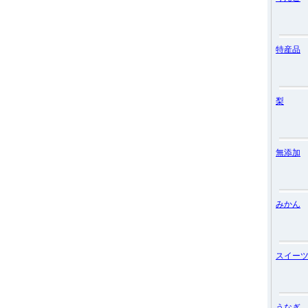
特産品
梨
無添加
みかん
スイー
うなぎ