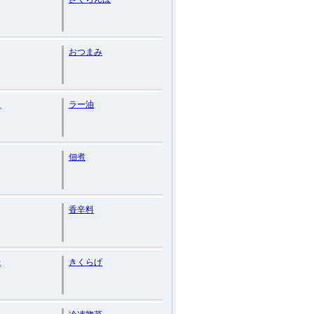
おつまみ
ン
ラー油
佃煮
香辛料
米
きくらげ