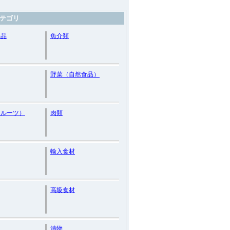
テゴリ
産品
魚介類
野菜（自然食品）
フルーツ）
肉類
輸入食材
高級食材
漬物