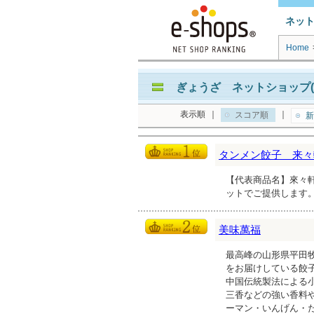
ネッ
Home
ぎょうざ ネットショップ(
表示順
｜
｜
スコア順
新
タンメン餃子 来々
【代表商品名】來々軒
ットでご提供します
美味萬福
最高峰の山形県平田
をお届けしている餃
中国伝統製法による
三香などの強い香料
ーマン・いんげん・