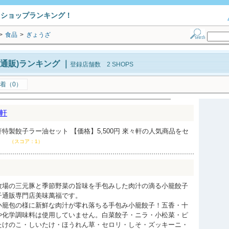
トショップランキング！
>
食品
>
ぎょうざ
通販)ランキング
｜
登録店舗数 2 SHOPS
着（0）
軒
特製餃子ラー油セット 【価格】5,500円 來々軒の人気商品をセ
。
（スコア：1）
牧場の三元豚と季節野菜の旨味を手包みした肉汁の滴る小籠餃子
子通販専門店美味萬福です。
小籠包の様に新鮮な肉汁が零れ落ちる手包み小籠餃子！五香・十
や化学調味料は使用していません。白菜餃子・ニラ・小松菜・ピ
たけのこ・しいたけ・ほうれん草・セロリ・しそ・ズッキーニ・