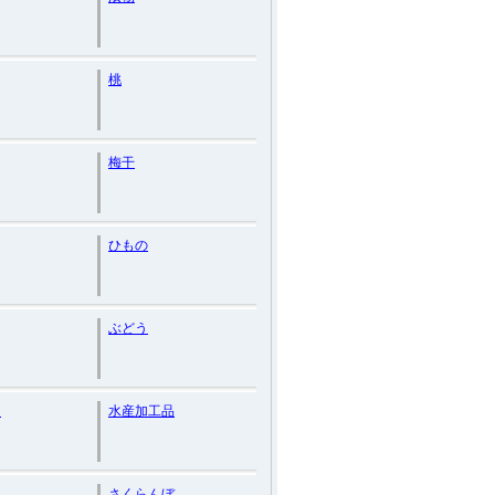
桃
梅干
ひもの
ぶどう
ツ
水産加工品
さくらんぼ