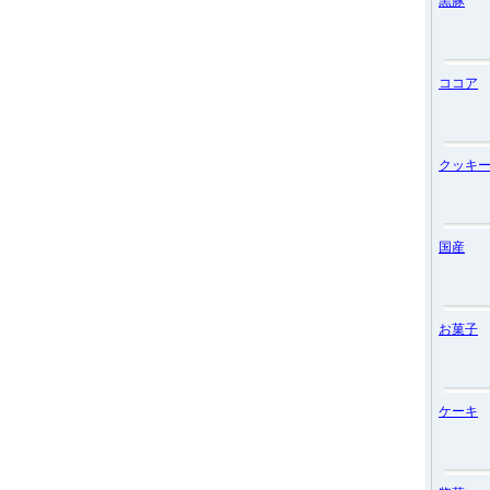
黒豚
ココア
クッキ
国産
お菓子
ケーキ