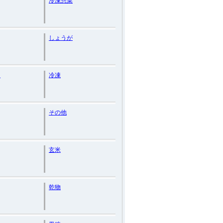
冷凍惣菜
しょうが
ー
冷凍
その他
玄米
乾物