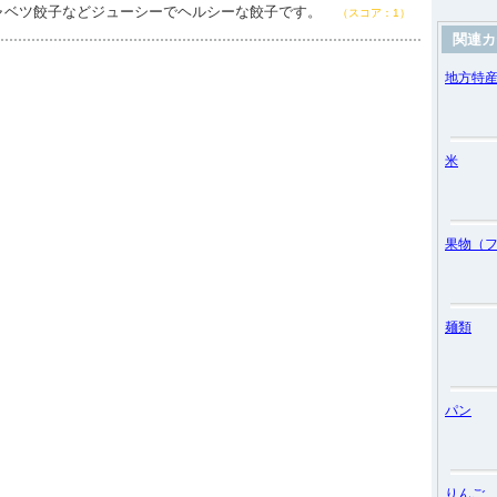
ャベツ餃子などジューシーでヘルシーな餃子です。
（スコア：1）
関連カ
地方特
米
果物（
麺類
パン
りんご