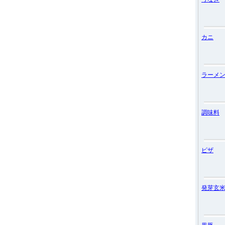
カニ
ラーメ
調味料
ピザ
発芽玄