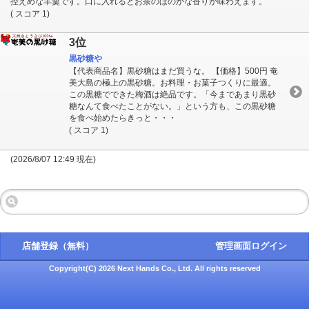
控えめな羊羹です。口に入れるとお茶のほのかな香りが味わえます。
( スコア 1)
3位
黒砂糖や
【代表商品名】黒砂糖はまだ買うな。 【価格】500円 奄
美大島の極上の黒砂糖。お料理・お菓子つくりに最適。
この黒糖でできた梅酒は絶品です。「今まであまり黒砂
糖なんて食べたことがない。」という方も、この黒砂糖
を食べ始めたらきっと・・・
( スコア 1)
(2026/8/07 12:49 現在)
店舗登録（無料）
管理画面ログイン
Copyright(C) 2026 Next Hands Co., Ltd. All rights reserved