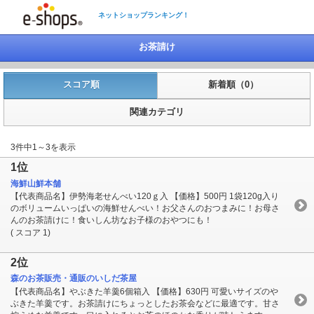
ネットショップランキング！
お茶請け
スコア順
新着順（0）
関連カテゴリ
3件中1～3を表示
1位
海鮮山鮮本舗
【代表商品名】伊勢海老せんべい120ｇ入 【価格】500円 1袋120g入り
のボリュームいっぱいの海鮮せんべい！お父さんのおつまみに！お母さ
んのお茶請けに！食いしん坊なお子様のおやつにも！
( スコア 1)
2位
森のお茶販売・通販のいしだ茶屋
【代表商品名】やぶきた羊羹6個箱入 【価格】630円 可愛いサイズのや
ぶきた羊羹です。お茶請けにちょっとしたお茶会などに最適です。甘さ