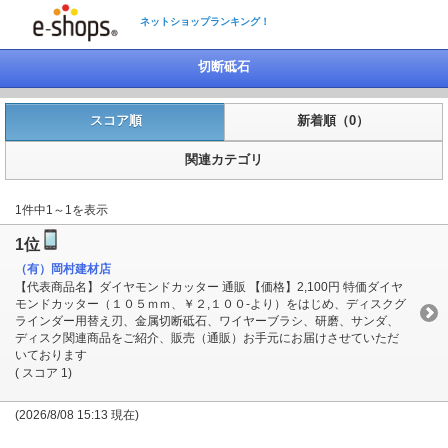
ネットショップランキング！
切断砥石
スコア順
新着順（0）
関連カテゴリ
1件中1～1を表示
1位
（有）岡村建材店
【代表商品名】ダイヤモンドカッター 通販 【価格】2,100円 特価ダイヤ
モンドカッター（１０５ｍｍ、￥２,１００-より）をはじめ、ディスクグ
ラインダー用替え刃、金属切断砥石、ワイヤーブラシ、研磨、サンダ、
ディスク関連商品をご紹介、販売（通販）お手元にお届けさせていただ
いております
( スコア 1)
(2026/8/08 15:13 現在)