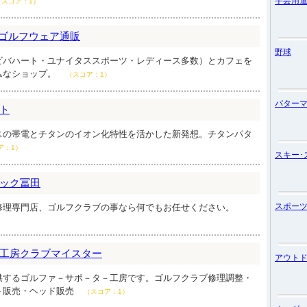
手芸用
（スコア：1）
 cafe ゴルフウェア通販
野球
ビバハート・ユナイタススポーツ・レディース多数）とカフェを
ムなショップ。
（スコア：1）
パター
ト
スの帯電とチタンのイオン化特性を活かした新発想。チタンパタ
ア：1）
スキー･
ック冨田
スポー
修理専門店、ゴルフクラブの事なら何でもお任せください。
工房クラブマイスター
アウト
供するゴルファ－サポ－タ－工房です。ゴルフクラブ修理調整・
ト販売・ヘッド販売
（スコア：1）