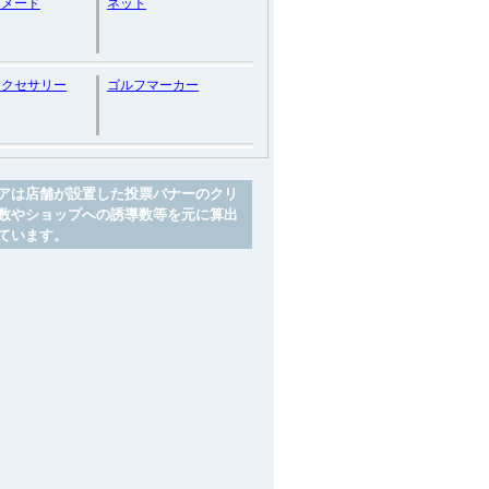
ーメード
ネット
アクセサリー
ゴルフマーカー
アは店舗が設置した投票バナーのクリ
数やショップへの誘導数等を元に算出
ています。