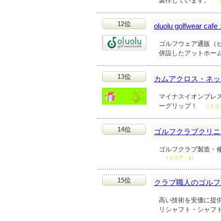
製作しています。
12位
oluolu golfwear
ゴルフウェア通販（
併設したアットホー
13位
カムアクロス・ネッ
マイナスイオンブレ
ーグリップ！
（スコ
14位
ゴルフクラブクリニ
ゴルフクラブ製造・
（スコア：1）
15位
クラブ職人のゴルフ
高い技術を安価に提
リシャフト・シャフ