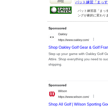
20位
パット練習「まっす
パット練習器「まっ
ングが劇的に変わり