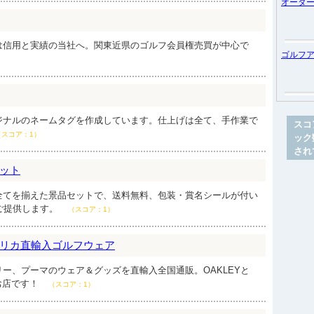
オーダ
は信用と実績の当社へ。関東近県のゴルフ会員権売買が中心で
ゴルフ
ジナルのネームタグを作成しています。仕上げは全て、手作業で
スコ
（スコア：1）
ック
され
ット
全てを揃えた景品セットで、送料無料、包装・賞名シールが付い
ご提供します。
（スコア：1）
リカ直輸入ゴルフウェア
ー、プーマのウェア＆グッズを直輸入全国通販。OAKLEYと
お店です！
（スコア：1）