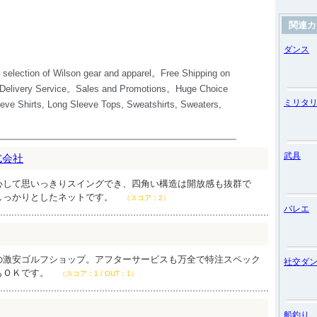
関連カ
ダンス
ミリタ
武具
式会社
心して思いっきりスイングでき、四角い構造は開放感も抜群で
しっかりとしたネットです。
（スコア：2）
バレエ
の激安ゴルフショップ。アフターサービスも万全で特注スペック
社交ダ
もＯＫです。
（スコア：1 / OUT：1）
船釣り