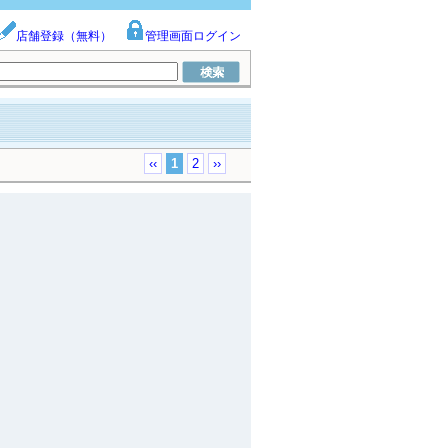
店舗登録（無料）
管理画面ログイン
‹‹
1
2
››