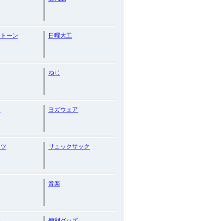
ストーン
日曜大工
ねじ
ー
ヨガウェア
ンツ
リュックサック
音楽
品
便利グッズ