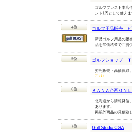
ゴルフプレスト本店今
ント1円として使え
4位
ゴルフ用品販売 ビ
新品ゴルフ用品の販
品を卸価格並でご提
5位
ゴルフショップ Ｔ
委託販売・高価買取
ア：1）
6位
ＫＡＮＡ企画ＯＮＬ
北海道から情報発信
あります。
掲載外商品の見積致
7位
Golf Studio CGA