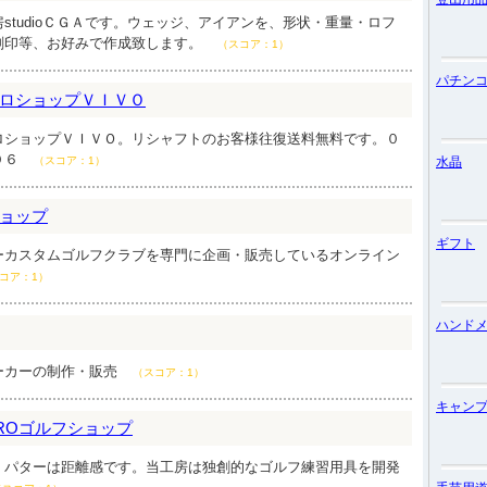
studioＣＧＡです。ウェッジ、アイアンを、形状・重量・ロフ
刻印等、お好みで作成致します。
（スコア：1）
パチン
ロショップＶＩＶＯ
ロショップＶＩＶＯ。リシャフトのお客様往復送料無料です。０
０６
（スコア：1）
水晶
ョップ
ギフト
ーカスタムゴルフクラブを専門に企画・販売しているオンライン
コア：1）
ハンド
ーカーの制作・販売
（スコア：1）
キャン
ROゴルフショップ
。パターは距離感です。当工房は独創的なゴルフ練習用具を開発