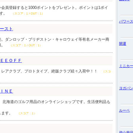
会員登録すると1000ポイントをプレゼント。ポイントは1ポイ
ます。
（スコア：1 / OUT：1）
パワー
ースト
売。ダンロップ・ブリヂストン・キャロウェイ等有名メーカー商
開運
供。
（スコア：1 / OUT：1）
ＥＥＯＦＦ
ミニカ
。レアクラブ、プロトタイプ、絶版クラブ続々入荷中！！
（スコ
ヨガパ
ＩＮＥ
。 北海道のゴルフ用品のオンラインショップです。生活便利品も
ルーペ
します。
（スコア：1）
登山用