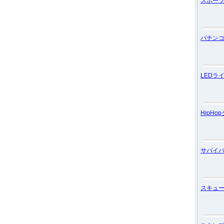
スポー
パチン
LEDラ
HipHo
サバイ
スキュ