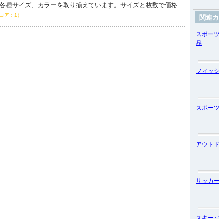
)各種サイズ、カラーを取り揃えています。サイズと枚数で価格
コア：1）
関連カ
スポー
品
フィッ
スポー
アウト
サッカ
スキー･