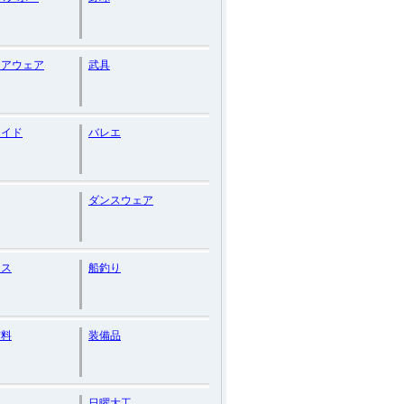
ドアウェア
武具
メイド
バレエ
ダンスウェア
ンス
船釣り
材料
装備品
日曜大工