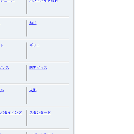
ツシューズ
ハンドメイド資材
コ
ねじ
イト
ギフト
pダンス
防災グッズ
バル
人形
ーバダイビング
スタンダード