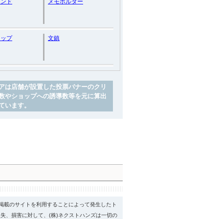
エンド
メモホルダー
リップ
文鎮
アは店舗が設置した投票バナーのクリ
数やショップへの誘導数等を元に算出
ています。
psに掲載のサイトを利用することによって発生したト
失、損害に対して、(株)ネクストハンズは一切の