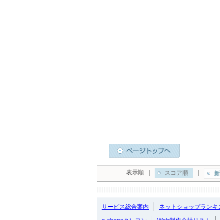
表示順
｜
｜
スコア順
新
サービス総合案内
ネットショップランキ