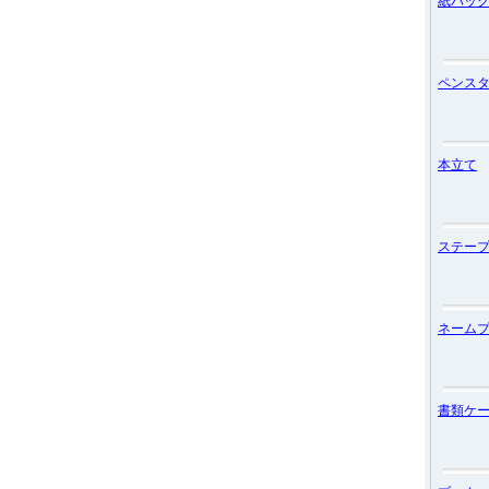
紙バッ
ペンス
本立て
ステー
ネーム
書類ケ