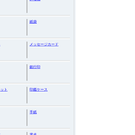
紙袋
具
メッセージカード
銀行印
セット
印鑑ケース
手紙
貨
電卓