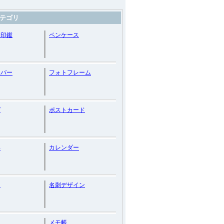
テゴリ
・印鑑
ペンケース
カバー
フォトフレーム
プ
ポストカード
具
カレンダー
て
名刺デザイン
メモ帳