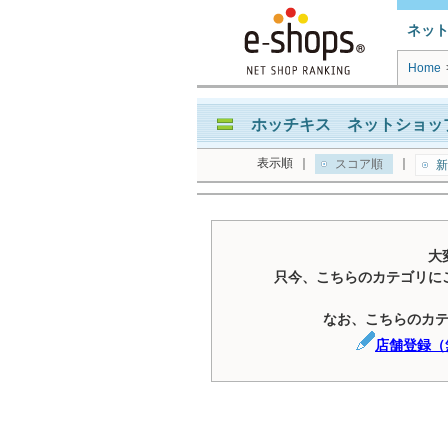
ネッ
Home
ホッチキス ネットショップ
表示順
｜
｜
スコア順
新
大
只今、こちらのカテゴリに
なお、こちらのカ
店舗登録（