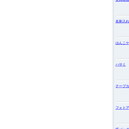
名刺入
はんこ
ハサミ
テープ
フォト