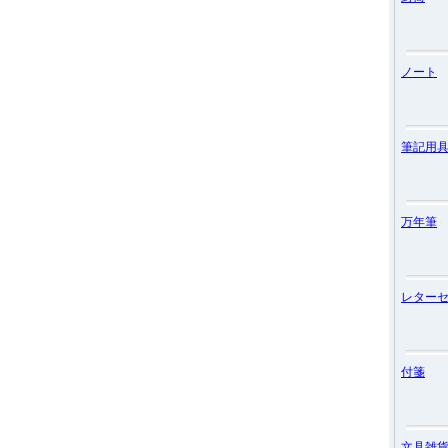
ノート
筆記用
万年筆
レター
付箋
文具雑