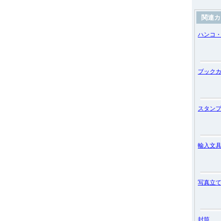
関連カ
ハンコ
ブック
スタン
輸入文
写真立
封筒