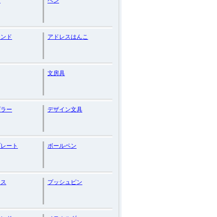
グ
ペン
タンド
アドレスはんこ
文房具
プラー
デザイン文具
プレート
ボールペン
ース
プッシュピン