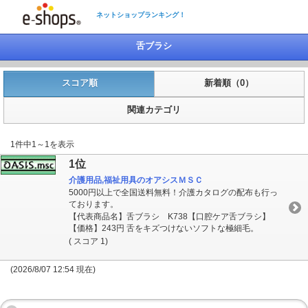
ネットショップランキング！
舌ブラシ
スコア順
新着順（0）
関連カテゴリ
1件中1～1を表示
1位
介護用品,福祉用具のオアシスＭＳＣ
5000円以上で全国送料無料！介護カタログの配布も行っ
ております。
【代表商品名】舌ブラシ K738【口腔ケア舌ブラシ】
【価格】243円 舌をキズつけないソフトな極細毛。
( スコア 1)
(2026/8/07 12:54 現在)