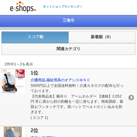
ネットショップランキング！
三角巾
スコア順
新着順（0）
関連カテゴリ
2件中1～2を表示
1位
介護用品,福祉用具のオアシスＭＳＣ
5000円以上で全国送料無料！介護カタログの配布も行っ
ております。
【代表商品名】腕吊り アームホルダー 【価格】2,052
円 常に肩から肘の距離を一定に保ちます。簡単調節、着
脱もワンタッチです。肩パットでベルトのくい込みを防
ぎます。
( スコア 1)
2位