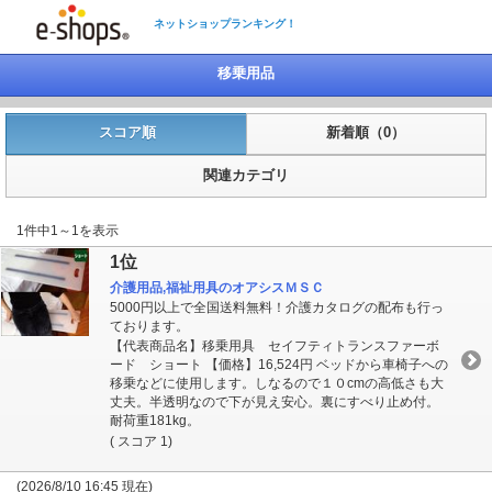
ネットショップランキング！
移乗用品
スコア順
新着順（0）
関連カテゴリ
1件中1～1を表示
1位
介護用品,福祉用具のオアシスＭＳＣ
5000円以上で全国送料無料！介護カタログの配布も行っ
ております。
【代表商品名】移乗用具 セイフティトランスファーボ
ード ショート 【価格】16,524円 ベッドから車椅子への
移乗などに使用します。しなるので１０cmの高低さも大
丈夫。半透明なので下が見え安心。裏にすべり止め付。
耐荷重181kg。
( スコア 1)
(2026/8/10 16:45 現在)