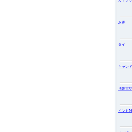
カトラ
お香
タイ
キャン
携帯電
インド