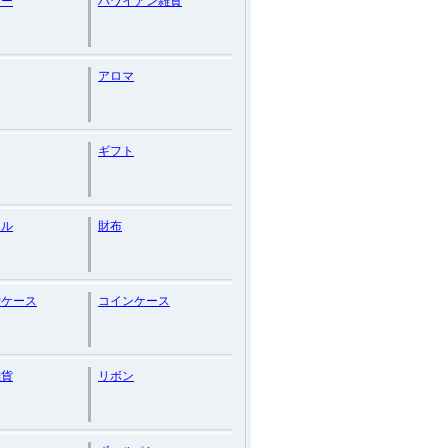
リー
ハワイアン雑貨
アロマ
ギフト
ドル
財布
話ケース
コインケース
雑貨
リボン