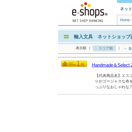
ネッ
Home
輸入文具 ネットショップ(
表示順
｜
｜
スコア順
新
Handmade＆Sele
【代表商品名】エスニ
りがゴージャスな布
っぷりなおしゃれな