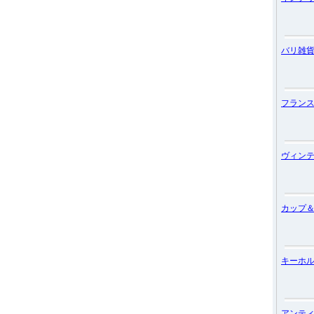
バリ雑
フラン
ヴィン
カップ
キーホ
アンテ