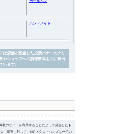
ボールペン
ハンドメイド
アは店舗が設置した投票バナーのクリ
数やショップへの誘導数等を元に算出
ています。
psに掲載のサイトを利用することによって発生したト
失、損害に対して、(株)ネクストハンズは一切の