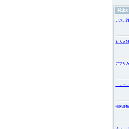
関連カ
アジア
ＵＳＡ
アフリ
アンテ
韓国雑
インテ