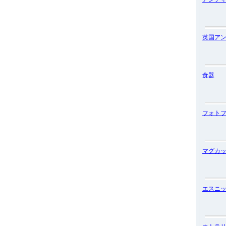
英国ア
食器
フォト
マグカ
エスニ