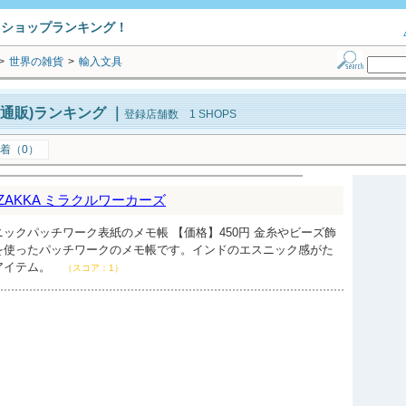
トショップランキング！
>
世界の雑貨
>
輸入文具
通販)ランキング
｜
登録店舗数 1 SHOPS
着（0）
ct ZAKKA ミラクルワーカーズ
ックパッチワーク表紙のメモ帳 【価格】450円 金糸やビーズ飾
を使ったパッチワークのメモ帳です。インドのエスニック感がた
アイテム。
（スコア：1）