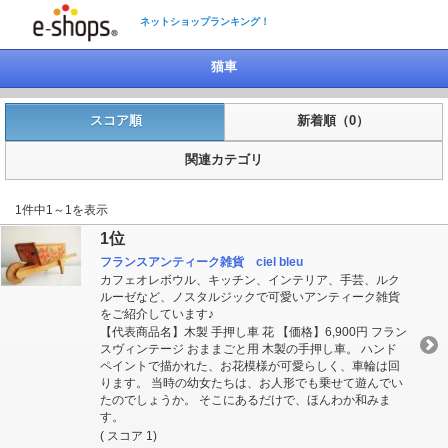
ネットショップランキング！
猫車
スコア順
新着順（0）
関連カテゴリ
1件中1～1を表示
1位
フランスアンティーク雑貨 ciel bleu
カフェオレボウル、キッチン、インテリア、手芸、ルク
ルーゼなど、ノスタルジックで可愛いアンティーク雑貨
をご紹介しています♪
【代表商品名】木製 手押し車 花 【価格】6,900円 フラン
スヴィンテージ おままごと用 木製の手押し車。 ハンド
ペイントで描かれた、お花模様が可愛らしく、車輪は回
ります。 当時の幼女たちは、お人形でも乗せて遊んでい
たのでしょうか。 そこにあるだけで、ほんわか和みま
す。
( スコア 1)