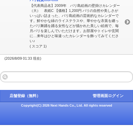
バリ雑貨mof-mof
【代表商品名】2009年 バリ島絵画の壁掛けカレンダー
（大） 表紙C 【価格】1,200円 バリの自然や美しさが
いっぱい詰まった、バリ島絵画の芸術的なカレンダーで
す。鮮やかな緑のライステラスや、華やかな衣装を纏っ
たバリ舞踊を踊る女性などが描かれた美しい絵画で、毎
月バリを楽しんでいただけます。お部屋やトイレや玄関
に…来年はひと味違ったカレンダーを飾ってみてくださ
い♪
( スコア 1)
(2026/8/09 01:33 現在)
店舗登録（無料）
管理画面ログイン
Copyright(C) 2026 Next Hands Co., Ltd. All rights reserved