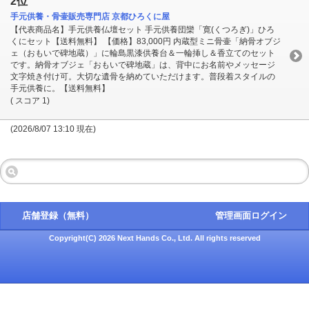
2位
手元供養・骨壷販売専門店 京都ひろくに屋
【代表商品名】手元供養仏壇セット 手元供養団欒「寛(くつろぎ)」ひろ
くにセット【送料無料】 【価格】83,000円 内蔵型ミニ骨壷「納骨オブジ
ェ（おもいで碑地蔵）」に輪島黒漆供養台＆一輪挿し＆香立てのセット
です。納骨オブジェ「おもいで碑地蔵」は、背中にお名前やメッセージ
文字焼き付け可。大切な遺骨を納めていただけます。普段着スタイルの
手元供養に。【送料無料】
( スコア 1)
(2026/8/07 13:10 現在)
店舗登録（無料）
管理画面ログイン
Copyright(C) 2026 Next Hands Co., Ltd. All rights reserved