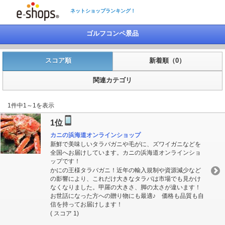
ネットショップランキング！
ゴルフコンペ景品
スコア順
新着順（0）
関連カテゴリ
1件中1～1を表示
1位
カニの浜海道オンラインショップ
新鮮で美味しいタラバガニや毛がに、ズワイガニなどを
全国へお届けしています。カニの浜海道オンラインショ
ップです！
かにの王様タラバガニ！近年の輸入規制や資源減少など
の影響により、これだけ大きなタラバは市場でも見かけ
なくなりました。甲羅の大きさ、脚の太さが違います！
お世話になった方への贈り物にも最適♪ 価格も品質も自
信を持ってお届けします！
( スコア 1)