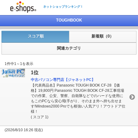
ネットショップランキング！
TOUGHBOOK
スコア順
新着順（0）
関連カテゴリ
1件中1～1を表示
1位
中古パソコン専門店【ジャネットPC】
【代表商品名】Panasonic TOUGH BOOK CF-28 【価
格】19,800円 Panasonic TOUGH BOOK CF-28工事現場
での作業、公安、警察、自衛隊などでのハードな使用に
もこのPCなら安心!取手がり、そのまま外へ持ち出せま
す!Windows2000 Proでも根強い人気アリ！アウトドア仕
様！
( スコア 1)
(2026/8/10 16:26 現在)