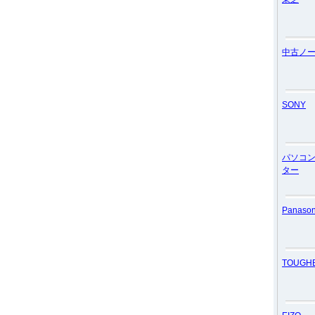
中古ノ
SONY
パソコ
ター
Panason
TOUGH