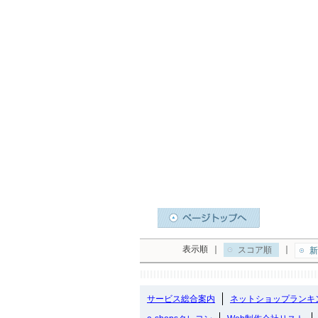
表示順
｜
｜
スコア順
新
サービス総合案内
ネットショップランキ