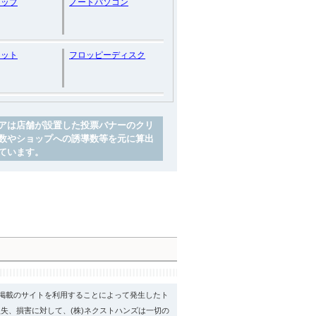
トップ
ノートパソコン
セット
フロッピーディスク
アは店舗が設置した投票バナーのクリ
数やショップへの誘導数等を元に算出
ています。
psに掲載のサイトを利用することによって発生したト
失、損害に対して、(株)ネクストハンズは一切の