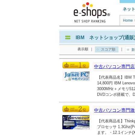
ネッ
Home
IBM ネットショップ(通販
表示順
｜
｜
スコア順
新
中古パソコン専門店
【代表商品名】IBM Thi
14,800円 IBM L
3000MHz＋メモリ
DVDコンボ搭載で、DVD
中古パソコン専門激
【代表商品名】Thinkpad
プロセッサ 1.3Ghz
ます。・12.1インチ