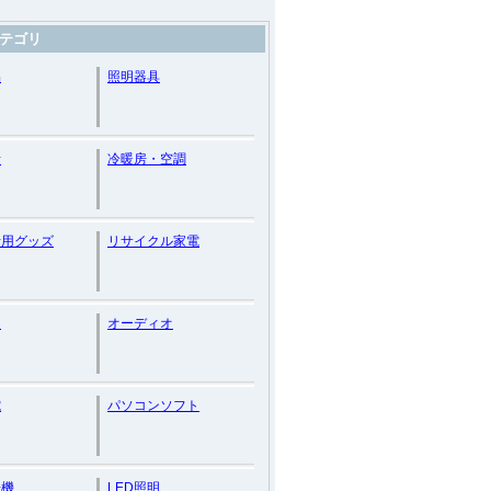
テゴリ
品
照明器具
話
冷暖房・空調
話用グッズ
リサイクル家電
メ
オーディオ
電
パソコンソフト
浄機
LED照明