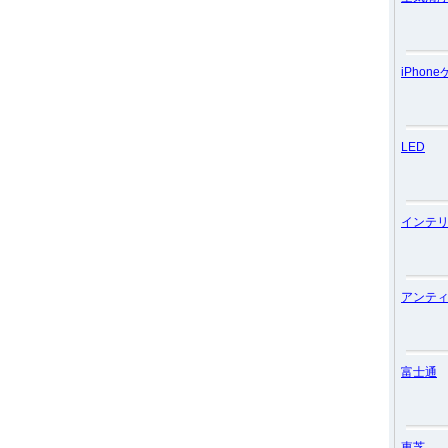
iPhon
LED
インテ
アンテ
富士通
東芝