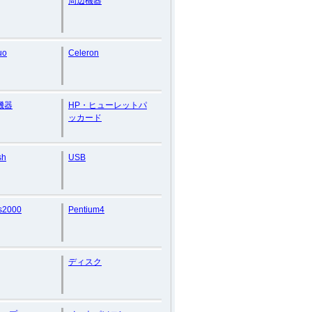
周辺機器
uo
Celeron
機器
HP・ヒューレットパ
ッカード
sh
USB
s2000
Pentium4
ディスク