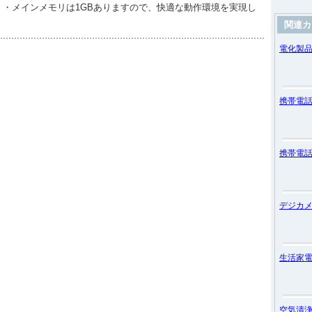
。・メインメモリは1GBありますので、快適な動作環境を実現し
関連カ
電化製
携帯電
携帯電
デジカ
生活家
空気清