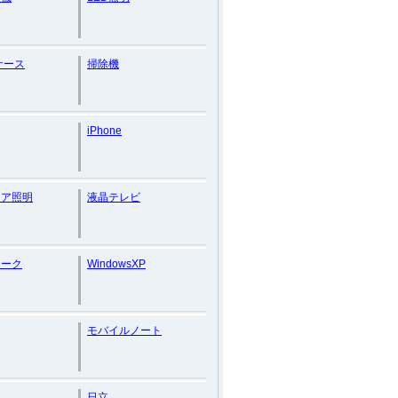
eケース
掃除機
iPhone
リア照明
液晶テレビ
ィーク
WindowsXP
モバイルノート
日立