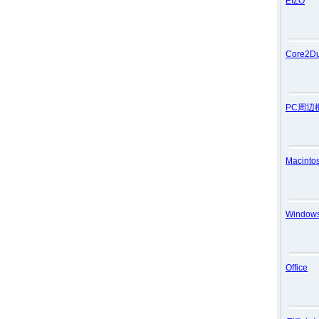
EIZO
Core2D
PC周辺
Macinto
Window
Office