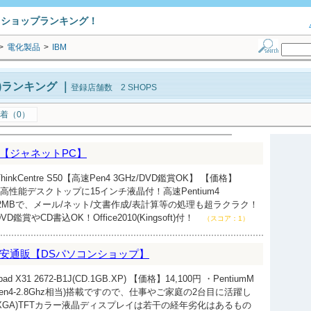
トショップランキング！
>
電化製品
>
IBM
)ランキング
｜
登録店舗数 2 SHOPS
着（0）
【ジャネットPC】
nkCentre S50【高速Pen4 3GHz/DVD鑑賞OK】 【価格】
enovo高性能デスクトップに15インチ液晶付！高速Pentium4
512MBで、メール/ネット/文書作成/表計算等の処理も超ラクラク！
鑑賞やCD書込OK！Office2010(Kingsoft)付！
（スコア：1）
安通販【DSパソコンショップ】
 X31 2672-B1J(CD.1GB.XP) 【価格】14,100円 ・PentiumM
(Pen4-2.8Ghz相当)搭載ですので、仕事やご家庭の2台目に活躍し
(XGA)TFTカラー液晶ディスプレイは若干の経年劣化はあるもの