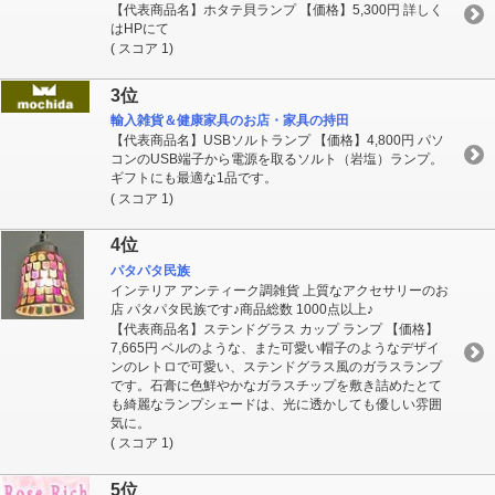
【代表商品名】ホタテ貝ランプ 【価格】5,300円 詳しく
はHPにて
( スコア 1)
3位
輸入雑貨＆健康家具のお店・家具の持田
【代表商品名】USBソルトランプ 【価格】4,800円 パソ
コンのUSB端子から電源を取るソルト（岩塩）ランプ。
ギフトにも最適な1品です。
( スコア 1)
4位
パタパタ民族
インテリア アンティーク調雑貨 上質なアクセサリーのお
店 パタパタ民族です♪商品総数 1000点以上♪
【代表商品名】ステンドグラス カップ ランプ 【価格】
7,665円 ベルのような、また可愛い帽子のようなデザイ
ンのレトロで可愛い、ステンドグラス風のガラスランプ
です。石膏に色鮮やかなガラスチップを敷き詰めたとて
も綺麗なランプシェードは、光に透かしても優しい雰囲
気に。
( スコア 1)
5位