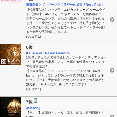
薔薇雑貨とプリザーブドフラワーの通販「Rose Rich」
【代表商品名】バッグ型 エレガントローズ ルームライ
ト 【価格】3,465円 とってもエレガントな薔薇柄のバッ
グ型のルームランプ。姫系のお部屋にぴったり！そのま
ま持って出掛けたくなりそうですね。持ち手は透明なピ
ンク色のビーズ。横から見てもキュート!スイッチを付け
ると素敵な雰囲気になります。
( スコア 1)
6位
KAJA Asian Resort Furniture
100%ナチュラル素材の癒しのリゾートインテリアショッ
プ。天然素材の家具にアジア各国の個性豊かなインテリ
ア雑貨を充実！
【代表商品名】シェルフラワーランプ（Shell Flower
Lamp） ひとつひとつ丁寧に手作業で加工されるシェル
のランプです。天然素材のやさしい光沢とその高級感が
魅力的。KAJA人気の一押しアイテムです！
( スコア 1)
7位
ギギliving
【ランプ】多国籍インテリア家具、雑貨の専門通販ギギ
living