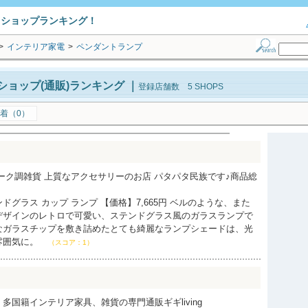
トショップランキング！
>
インテリア家電
>
ペンダントランプ
ョップ(通販)ランキング
｜
登録店舗数 5 SHOPS
着（0）
ーク調雑貨 上質なアクセサリーのお店 パタパタ民族です♪商品総
グラス カップ ランプ 【価格】7,665円 ベルのような、また
デザインのレトロで可愛い、ステンドグラス風のガラスランプで
なガラスチップを敷き詰めたとても綺麗なランプシェードは、光
雰囲気に。
（スコア：1）
多国籍インテリア家具、雑貨の専門通販ギギliving