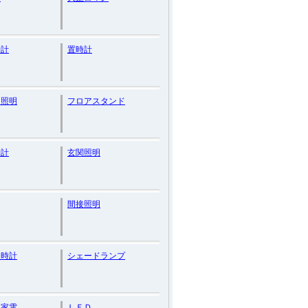
時計
置時計
ン照明
フロアスタンド
時計
玄関照明
間接照明
し時計
シェードランプ
ン家電
ＬＥＤ