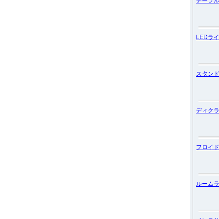
テーブ
LEDラ
スタン
ディク
フロイ
ルーム