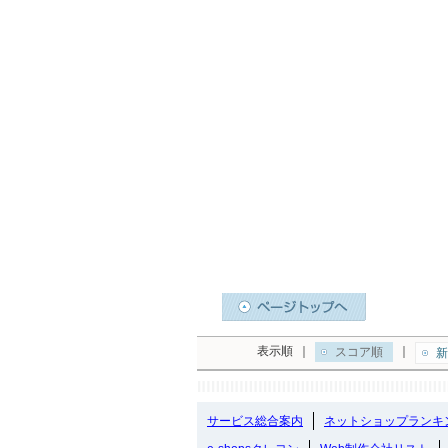
表示順
｜
｜
スコア順
新
サービス総合案内
ネットショップランキ