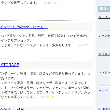
トランプを販売しています。
（スコア：1）
関連カ
シーリ
インテリアWanon（わのん）
作った上質なアジアン家具、照明、雑貨を販売している恵比寿に
シャン
ンインテリアショップ。
にしか売っていないペンダントライト多数あります。
（スコア：
ガラス
D STORAGE
ペンダ
アンティーク、家具、照明、雑貨など多数取り扱っています。大
があります。
アンティーク家具、照明、雑貨を大阪、和泉市よりお届けしま
ル、ミッドセンチュリー、シャビー、ジャンク、ヨーロッパ系の
ランプ
ストの物を取り扱っております。スペイン製シャンデリア、ガラ
プなども充実しています。
（スコア：1）
 ciel bleu
掛け時