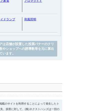
リア家電
アロマライト
サイドランプ
和風照明
アは店舗が設置した投票バナーのクリ
数やショップへの誘導数等を元に算出
ています。
psに掲載のサイトを利用することによって発生したト
失、損害に対して、(株)ネクストハンズは一切の