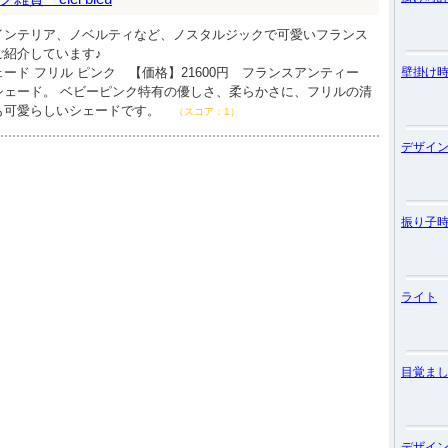
インテリア、ノベルティなど、ノスタルジックで可愛いフランス
ご紹介しています♪
ード フリル ピンク 【価格】21600円 フランスアンティー
壁掛け
シェード。 ベビーピンク特有の優しさ、柔らかさに、フリルの清
も可愛らしいシェードです。
（スコア：1）
デザイ
振り子
ライト
目覚ま
デザイ