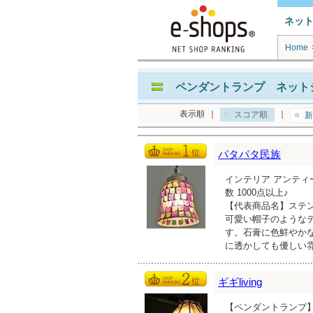
ネッ
Home
ペンダントランプ ネットシ
表示順
｜
｜
スコア順
新
パタパタ民族
インテリア アンティ
数 1000点以上♪
【代表商品名】ステンド
可愛い帽子のような
す。石膏に色鮮やか
に透かしても優しい
ギギliving
【ペンダントランプ】