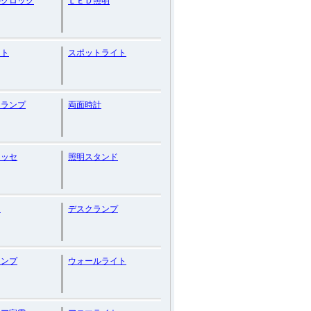
ルクロック
ＬＥＤ照明
イト
スポットライト
ドランプ
両面時計
ラッセ
照明スタンド
ド
デスクランプ
ランプ
ウォールライト