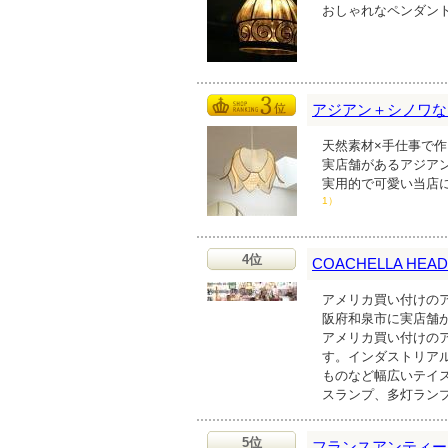
おしゃれなペンダン
アジアン＋シノワな
天然素材×手仕事で
実店舗があるアジア
実用的で可愛い当店
1）
4位
COACHELLA HEA
アメリカ買い付けの
阪府和泉市に実店舗
アメリカ買い付けの
す。インダストリア
ものなど幅広いテイ
スランプ、多灯ラン
5位
フランスアンティーク雑貨