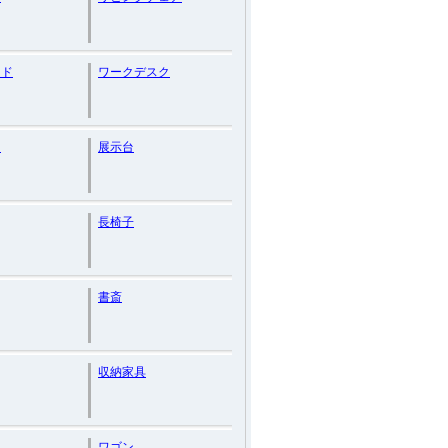
ード
ワークデスク
ン
展示台
長椅子
書斎
収納家具
ワゴン