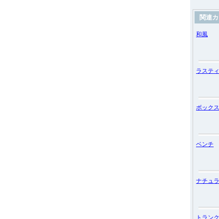
関連カ
和風
ラステ
ボック
ベンチ
ナチュ
トラン