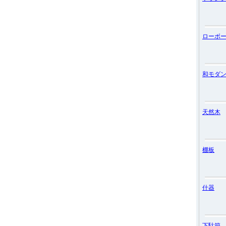
ローボ
和モダ
天然木
棚板
什器
下駄箱