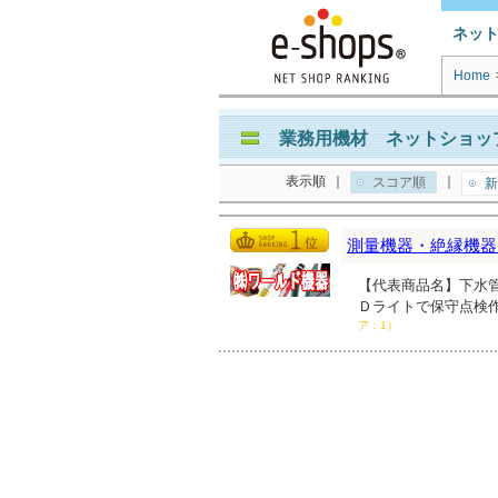
ネッ
Home
業務用機材 ネットショップ
表示順
｜
｜
スコア順
新
測量機器・絶縁機器
【代表商品名】下水管
Ｄライトで保守点検
ア：1）