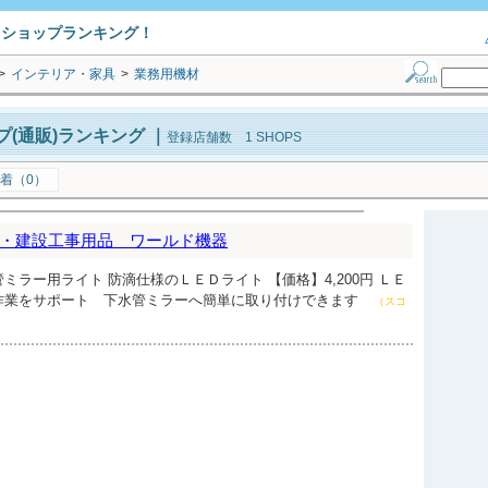
トショップランキング！
>
インテリア・家具
>
業務用機材
(通販)ランキング
｜
登録店舗数 1 SHOPS
着（0）
・建設工事用品 ワールド機器
ミラー用ライト 防滴仕様のＬＥＤライト 【価格】4,200円 ＬＥ
作業をサポート 下水管ミラーへ簡単に取り付けできます
（スコ