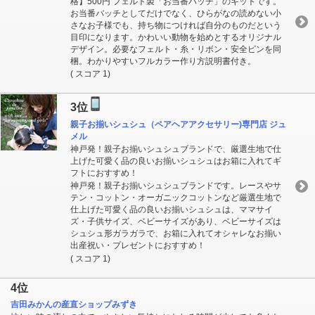
格】500円 フェルト製「お当番バッチ」のキットです。
お当番バッチとしてだけでなく、ひらがなの読めない小
さなお子様でも、持ち物につければ自分のものだという
目印になります。かわいい動物を始めとするオリジナル
デザイン。必要なフェルト・糸・リボン・安全ピンを同
梱。わかりやすいフルカラー作り方説明書付き。
( スコア 1)
3位
親子お揃いシュシュ（ペアヘアアクセサリー)専門店 ジュ
メル
神戸発！親子お揃いシュシュブランドで、厳選生地で仕
上げた可愛く品の良いお揃いシュシュはお箱に入れてギ
フトにおすすめ！
神戸発！親子お揃いシュシュブランドです。レースやサ
テン・コットン・オーガニックコットンなど厳選生地で
仕上げた可愛く品の良いお揃いシュシュは、ママサイ
ズ・子供サイズ、ベビーサイズがあり、ベビーサイズは
シュシュ形ガラガラで、お箱に入れてオシャレなお揃い
出産祝い・プレゼントにおすすめ！
( スコア 1)
4位
吉田みかんの産直ショップみずき