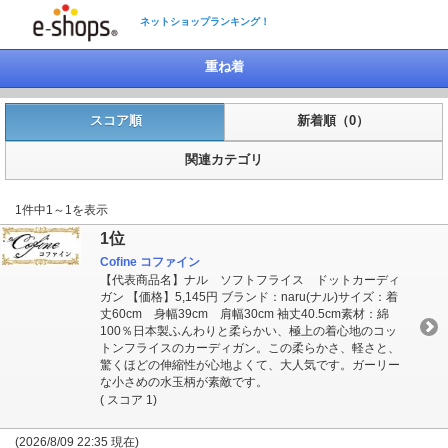
ネットショップランキング！
重ね着
スコア順
新着順（0）
関連カテゴリ
1件中1～1を表示
1位
Cofine コファイン
【代表商品名】ナル ソフトフライス ドットカーディ
ガン 【価格】5,145円 ブランド：naru(ナル)サイズ：着
丈60cm 身幅39cm 肩幅30cm 袖丈40.5cm素材：綿
100％日本製ふんわりと柔らかい、極上の着心地のコッ
トンフライスのカーディガン。この柔らかさ、軽さと、
驚くほどの伸縮性が心地よくて、大人気です。ガーリー
な小さめの水玉柄が素敵です。
( スコア 1)
(2026/8/09 22:35 現在)