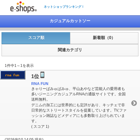
ネットショップランキング！
カジュアルカットソー
スコア順
新着順（0）
関連カテゴリ
1件中1～1を表示
1位
RNA FUN
きゃりーぱみゅぱみゅ、平山あやなど芸能人の愛用者も
多いジーニングカジュアルRNAの通販サイトです。全国
送料無料。
デニムの加工には世界的にも定評があり、キッチェで非
日常的なストリートスタイルを提案しています。TV,ファ
ッション雑誌などメディアにも多数取り上げられていま
す。
( スコア 1)
(2026/8/10 14:05 現在)