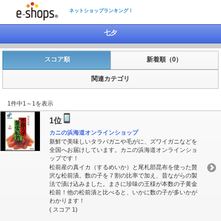
ネットショップランキング！
七夕
スコア順
新着順（0）
関連カテゴリ
1件中1～1を表示
1位
カニの浜海道オンラインショップ
新鮮で美味しいタラバガニや毛がに、ズワイガニなどを
全国へお届けしています。カニの浜海道オンラインショ
ップです！
松前産の真イカ（するめいか）と尾札部昆布を使った贅
沢な松前漬。数の子を７割の比率で加え、昔ながらの製
法で漬け込みました。まさに珍味の王様が本数の子黄金
松前！他の松前漬と比べると、いかに数の子が多いかが
わかります！
( スコア 1)