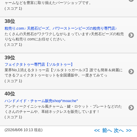
ャームなどを豊富に取り揃えたパーツショップです。
( スコア 1)
38位
粒売り.com♪ 天然石ビーズ、パワーストーンビーズの粒売り専門店♪
たくさんの天然石がワクワクしながらまっています♪天然石ビーズの粒売
りなら粒売り.comにお任せください。
( スコア 1)
39位
フェイクタトゥー専門店【ソルタトゥー】
業界No,1消えるタトゥー店【ソルタトゥガールズ】誰でも簡単＆綺麗に
できるフェイクタトゥーセットを全国通販中。一度きてみてっ
( スコア 1)
40位
ハンドメイド・チャーム販売shop*moache*
アンティークイニシャル風チャーム・鍵・ロケット・プレートなどのた
くさんのチャームや、革紐ネックレスを販売しています！
( スコア 1)
(2026/8/06 10:13 現在)
<< 前へ
次へ >>