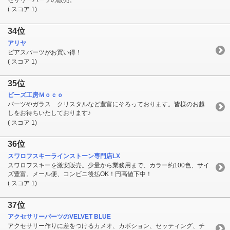
セサリーパーツの販売。
( スコア 1)
34位
アリヤ
ピアスパーツがお買い得！
( スコア 1)
35位
ビーズ工房Ｍｏｃｏ
パーツやガラス クリスタルなど豊富にそろっております。皆様のお越
しをお待ちいたしております♪
( スコア 1)
36位
スワロフスキーラインストーン専門店LX
スワロフスキーを激安販売。少量から業務用まで、カラー約100色、サイ
ズ豊富。メール便、コンビニ後払OK！円高値下中！
( スコア 1)
37位
アクセサリーパーツのVELVET BLUE
アクセサリー作りに差をつけるカメオ、カボション、セッティング、チ