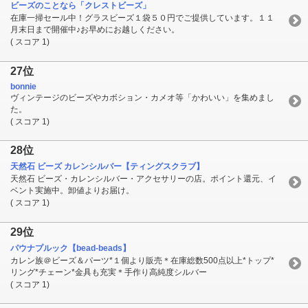
ビーズのことなら「クレストビーズ」
在庫一掃セール中！グラスビーズ１袋５０円でご提供しています。１１
月末日まで開催中♪お早めにお越しください。
( スコア 1)
27位
bonnie
ヴィンテージのビーズやカボション・カメオ等「かわいい」を集めまし
た。
( スコア 1)
28位
天然石 ビーズ カレンシルバー【ティングスクラブ】
天然石 ビーズ・カレンシルバー・アクセサリーの店。ポイント還元、イ
ベント実施中。卸値よりお届け。
( スコア 1)
29位
パウナプルック【bead-beads】
カレン族＠ビーズ＆パーツ*１個より販売＊在庫総数500点以上*トップ*
リング*チェーン*金具も充実＊手作り高純度シルバー
( スコア 1)