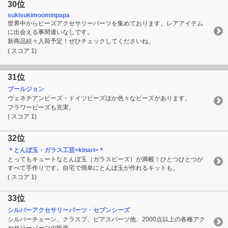
30位
sukisukimoominpapa
世界中からビーズアクセサリーパーツを集めております。レアアイテム
に出会える事間違いなしです。
新商品続々入荷予定！ぜひチェックしてくださいね。
( スコア 1)
31位
ブールジョン
ヴェネチアンビーズ・ドイツビーズほか色々なビーズがあります。
フラワービーズも充実。
( スコア 1)
32位
＊とんぼ玉・ガラス工芸<kinari>＊
とってもキュートなとんぼ玉（ガラスビーズ）が満載！ひとつひとつが
すべて手作りです。自宅で簡単にとんぼ玉が作れるキットも。
( スコア 1)
33位
シルバーアクセサリーパーツ・セブンシーズ
シルバーチェーン、クラスプ、ピアスパーツ他、2000点以上の各種アク