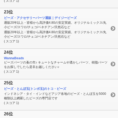
( スコア 1)
23位
ビーズ・アクセサリーパーツ通販｜デイジービーズ
通販20年以上・皆様から高評価4.80の安定実績。オリジナルミックス/丸
小ビーズ/スワロ/チェコ/ベネチアン/天然石など
通販20年以上・皆様から高評価4.80の安定実績。オリジナルミックス/丸
小ビーズ/スワロ/チェコ/ベネチアン/天然石など
( スコア 1)
24位
WannaBeads
ビーズパーツの蚤の市♪ キュートなチャームや透かしパーツ、樹脂パーツ
をお探しでしたら是非お越しください♪
( スコア 1)
25位
ビーズ・とんぼ玉[トンボ玉]のトコ・ビーズ
インドネシア・タイ・インドなどアジア各地のビーズ・とんぼ玉を5000
種類以上網羅したビーズの専門店です
( スコア 1)
26位