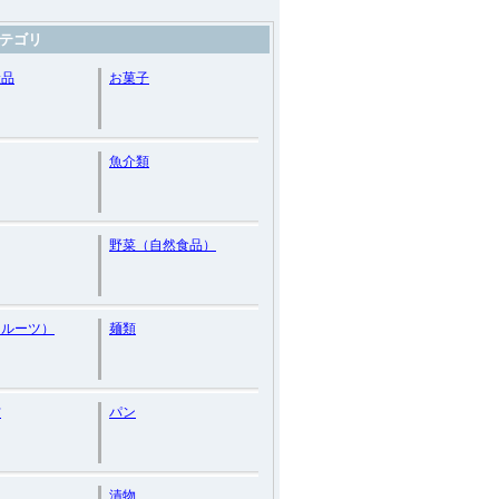
テゴリ
産品
お菓子
魚介類
野菜（自然食品）
フルーツ）
麺類
材
パン
漬物