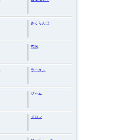
さくらんぼ
玄米
み
ラーメン
ジャム
メロン