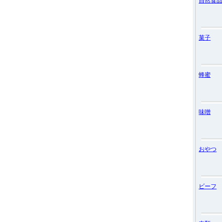
自然食
菓子
蜂蜜
味噌
おやつ
ビーフ