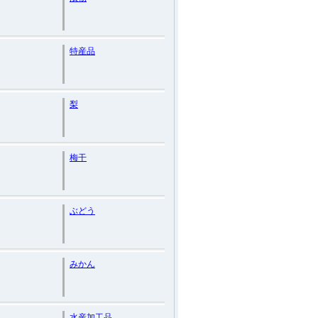
特産品
梨
梅干
ぶどう
みかん
ツ
水産加工品