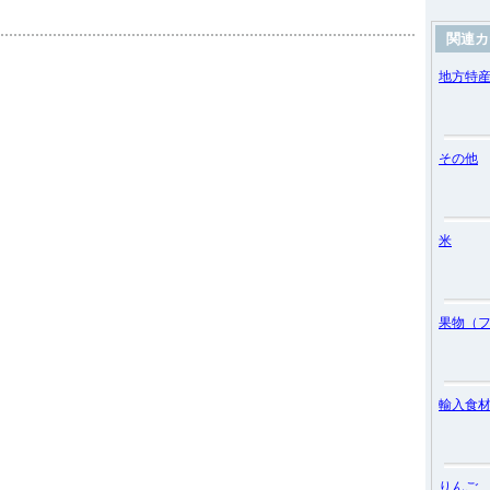
関連カ
地方特
その他
米
果物（
輸入食
りんご