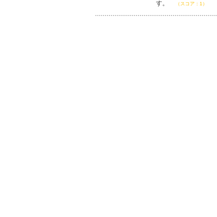
す。
（スコア：1）