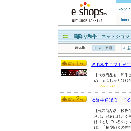
ネッ
Home
霜降り和牛 ネットショップ
表示順
｜
｜
スコア順
新
黒毛和牛ギフト専門
【代表商品名】和牛赤
のしゃぶしゃぶは和
（スコア：1）
松阪牛通販店 「松
【代表商品名】松阪牛
された旨みはひとく
ぱりとしているのは
ば、「希少部位の神