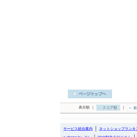
表示順
｜
｜
スコア順
新
サービス総合案内
ネットショップランキ