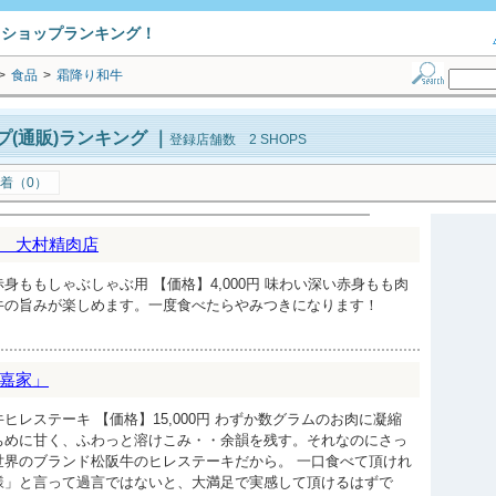
トショップランキング！
>
食品
>
霜降り和牛
(通販)ランキング
｜
登録店舗数 2 SHOPS
着（0）
 大村精肉店
身ももしゃぶしゃぶ用 【価格】4,000円 味わい深い赤身もも肉
牛の旨みが楽しめます。一度食べたらやみつきになります！
嘉家」
ヒレステーキ 【価格】15,000円 わずか数グラムのお肉に凝縮
ちめに甘く、ふわっと溶けこみ・・余韻を残す。それなのにさっ
世界のブランド松阪牛のヒレステーキだから。 一口食べて頂けれ
様」と言って過言ではないと、大満足で実感して頂けるはずで