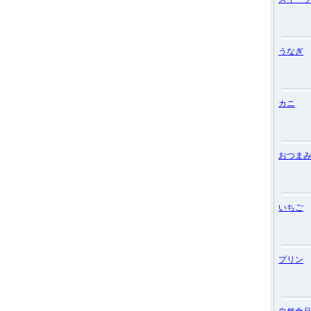
うなぎ
カニ
おつま
いちご
プリン