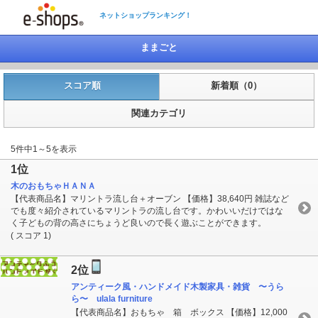
ネットショップランキング！
ままごと
スコア順
新着順（0）
関連カテゴリ
5件中1～5を表示
1位
木のおもちゃＨＡＮＡ
【代表商品名】マリントラ流し台＋オーブン 【価格】38,640円 雑誌など
でも度々紹介されているマリントラの流し台です。かわいいだけではな
く子どもの背の高さにちょうど良いので長く遊ぶことができます。
( スコア 1)
2位
アンティーク風・ハンドメイド木製家具・雑貨 〜うら
ら〜 ulala furniture
【代表商品名】おもちゃ 箱 ボックス 【価格】12,000