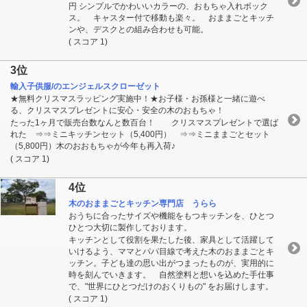
円 シンプルでかわいいカラーの、おもちゃ入れボック
ス。 キャスター付で移動も楽々。 おままごとキッチ
ンや、デスクとの組み合わせも可能。
( スコア 1)
3位
輸入子供服/のエンジェルスクローゼット
★無料クリスマスラッピング実施中！★お子様・お孫様と一緒に遊べ
る、クリスマスプレゼントに安心・安全の木のおもちゃ！
たった1ヶ月で販売台数なんと数百台！ クリスマスプレゼントで選ば
れた ⇒⇒ミニキッチンセット（5,400円） ⇒⇒ミニままごとセット
（5,800円）木のおおもちゃが今年も再入荷♪
( スコア 1)
4位
木のおままごとキッチン専門店 うらら
おうちに合ったサイズや機能をもつキッチンを、ひとつ
ひとつ大切に製作しております。
キッチンとして役割を果たした後、家具として活躍して
いけるよう、ママとパパ目線で考えた木のおままごとキ
ッチン。子ども達の思い出がつまったものが、実用的に
時を刻んでいきます。 自然塗料と想いを込めた手仕事
で、"世界にひとつだけのおくりもの" をお届けします。
( スコア 1)