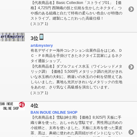
【代表商品名】Basic Collection「ストライプ01」 【価
格】4,725円 西陣織の技と伝統を生かしたネクタイ。つ
や感のある組織と白たて特有の柔らかい色合いが特徴の
ストライプ。縫製にもこだわった高級仕様！
( スコア 1)
3位
art&mystery
有名デザイナー海外コレクション出展作品をはじめ、Ｄ
Ｃ・ＰＢ商品を手掛けてきたネクタイ工芸家によるネク
タイ通販ショップ。
【代表商品名】ダブルフェイス水玉（ワインレッドメタ
リック調） 【価格】5,500円 メタリック調の光沢がきれ
いな水玉柄の大剣に、柄違いの水玉の小剣を切替えてあ
しらいました。裏地も光沢がきれいなメタリックの生地
をあわせ、さり気なく高級感を演出しています。
( スコア 1)
4位
BAN INOUE ONLINE SHOP
【代表商品名】雪駄(紳士用) 【価格】8,925円 天板に手
織り麻を使った、おしゃれな雪駄です。男性用は渋めの
小紋柄と、太布を使いました。天板に太布を使った栗皮
茶、黒は、鼻緒に使われた真田紐がポイントになってい