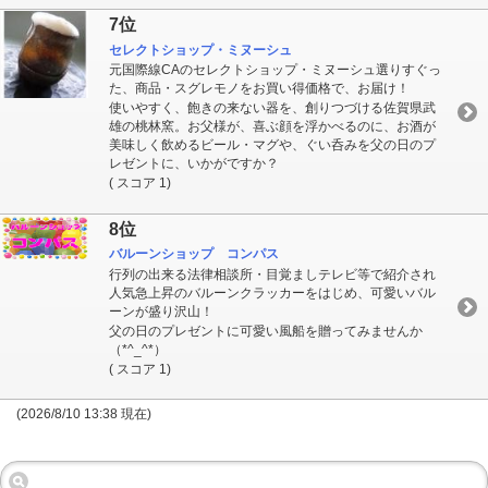
7位
セレクトショップ・ミヌーシュ
元国際線CAのセレクトショップ・ミヌーシュ選りすぐっ
た、商品・スグレモノをお買い得価格で、お届け！
使いやすく、飽きの来ない器を、創りつづける佐賀県武
雄の桃林窯。お父様が、喜ぶ顔を浮かべるのに、お酒が
美味しく飲めるビール・マグや、ぐい呑みを父の日のプ
レゼントに、いかがですか？
( スコア 1)
8位
バルーンショップ コンパス
行列の出来る法律相談所・目覚ましテレビ等で紹介され
人気急上昇のバルーンクラッカーをはじめ、可愛いバル
ーンが盛り沢山！
父の日のプレゼントに可愛い風船を贈ってみませんか
（*^_^*）
( スコア 1)
(2026/8/10 13:38 現在)