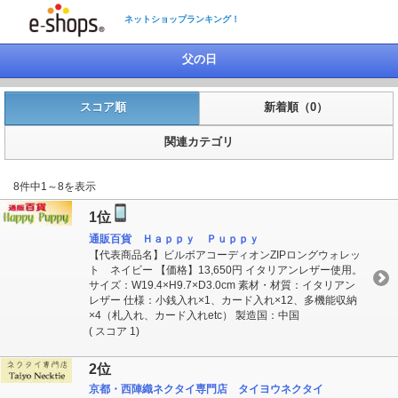
ネットショップランキング！
父の日
スコア順
新着順（0）
関連カテゴリ
8件中1～8を表示
1位
通販百貨 Ｈａｐｐｙ Ｐｕｐｐｙ
【代表商品名】ビルボアコーディオンZIPロングウォレッ
ト ネイビー 【価格】13,650円 イタリアンレザー使用。
サイズ：W19.4×H9.7×D3.0cm 素材・材質：イタリアン
レザー 仕様：小銭入れ×1、カード入れ×12、多機能収納
×4（札入れ、カード入れetc） 製造国：中国
( スコア 1)
2位
京都・西陣織ネクタイ専門店 タイヨウネクタイ