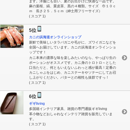
ます。洋服にも合い、夏のお出かけに快適な一品です。
麻の葉桜、縞、栗皮茶、黒の４種類。サイズ 巾１０ｃ
ｍ 長さ２５．５ｃｍ（紳士用フリーサイズ）
( スコア 1)
5位
カニの浜海道オンラインショップ
新鮮で美味しいタラバガニや毛がに、ズワイガニなどを
全国へお届けしています。カニの浜海道オンラインショ
ップです！
カニ本来の濃厚な味を楽しみたいのなら、やっぱり生の
ポーションがオススメです。カニ身のトロトロ～とした
口当たりと、何ともいえないふわっと感が最高！定番の
カニしゃぶをはじめ、カニステーキやソテーにしてお召
し上がりください。バターとの相性も抜群ですっ！
( スコア 1)
6位
ギギliving
多国籍インテリア家具、雑貨の専門通販ギギliving
革小物などおしゃれなインテリア雑貨を販売していま
す。
( スコア 1)