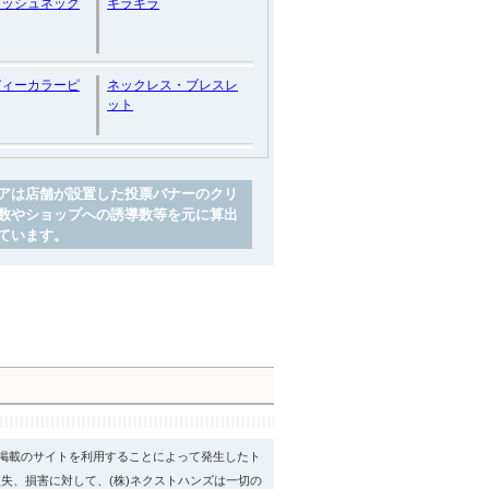
リッシュネック
キラキラ
ディーカラーピ
ネックレス・ブレスレ
ット
アは店舗が設置した投票バナーのクリ
数やショップへの誘導数等を元に算出
ています。
psに掲載のサイトを利用することによって発生したト
失、損害に対して、(株)ネクストハンズは一切の