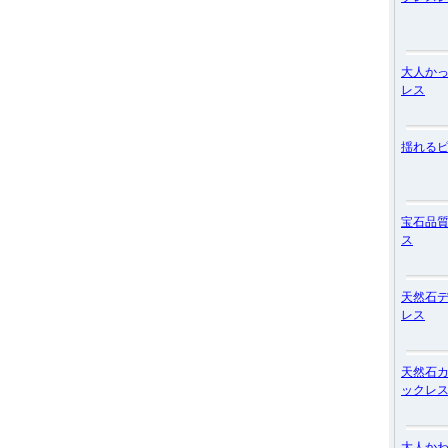
大人か
レス
揺れる
宝石品
ス
天然石
レス
天然石
ックレ
大人か