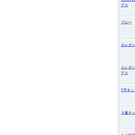
アス
ブルー
エレガ
エレガ
アス
Y字ネッ
３連ネ