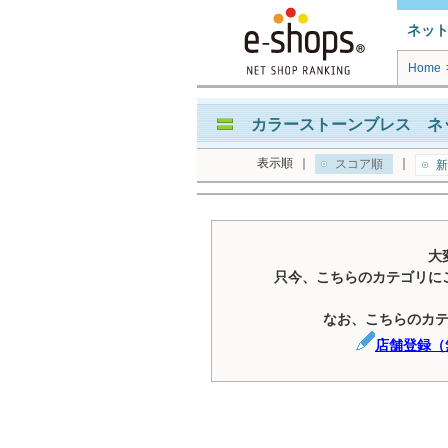
ネッ
Home
カラーストーンブレス ネ
表示順
｜
｜
スコア順
新
大
只今、こちらのカテゴリに
なお、こちらのカ
店舗登録（