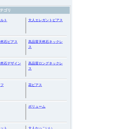
テゴリ
ェルト
大人エレガントピアス
天然石ピアス
高品質天然石ネックレ
ス
天然石デザイン
高品質ロングネックレ
ス
ーフ
花ピアス
ボリューム
レット
大人かっこいい