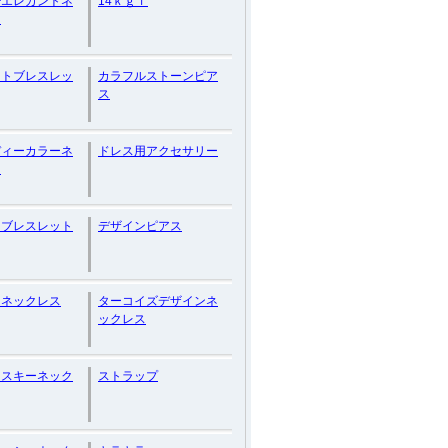
Fエレガントネ
14ｋｇｆ
ス
ントブレスレッ
カラフルストーンピア
ス
ディーカラーネ
ドレス用アクセサリー
ス
ンブレスレット
デザインピアス
ンネックレス
ターコイズデザインネ
ックレス
フスキーネック
ストラップ