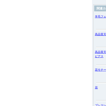
関連カ
羊毛フ
高品質
高品質
ピアス
花モチ
花
ブレス