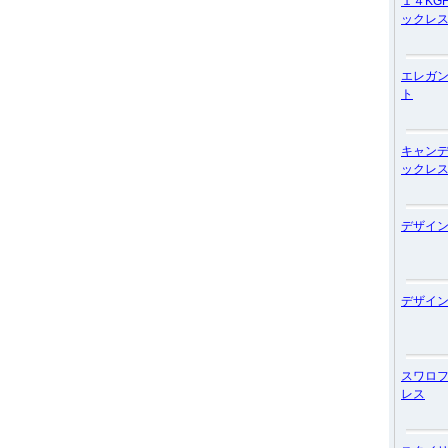
１４KG
ックレ
エレガ
ト
キャン
ックレ
デザイ
デザイ
スワロ
レス