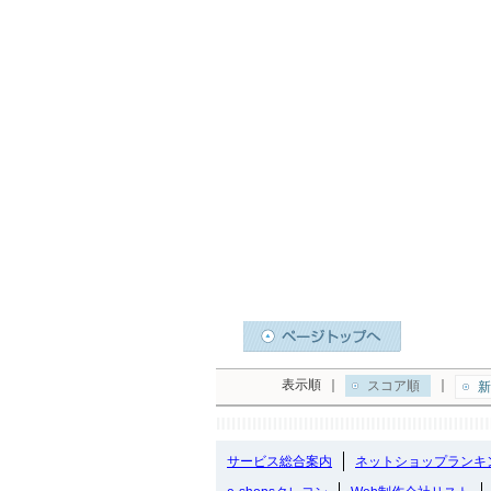
表示順
｜
｜
スコア順
新
サービス総合案内
ネットショップランキ