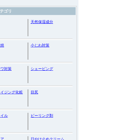
テゴリ
天然保湿成分
燃焼
小じわ対策
シワ対策
シェービング
エイジング化粧
目尻
オイル
ピーリング剤
ケア
日やけ止めクリーム