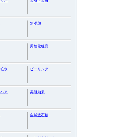
グッズ
美肌・美白
ヤ
無添加
男性化粧品
化粧水
ピーリング
ジヘア
美肌効果
き
自然派石鹸