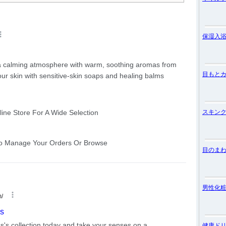
保湿入
目もと
スキン
目のま
男性化
健康ド