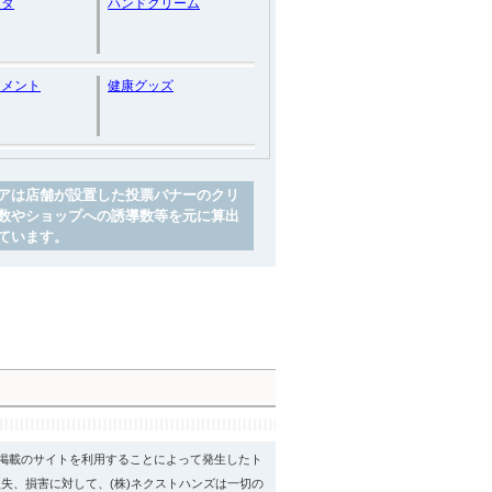
ンタ
ハンドクリーム
トメント
健康グッズ
アは店舗が設置した投票バナーのクリ
数やショップへの誘導数等を元に算出
ています。
psに掲載のサイトを利用することによって発生したト
失、損害に対して、(株)ネクストハンズは一切の