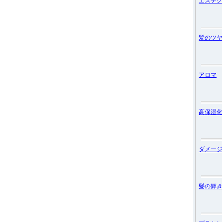
エステ
髪のツ
アロマ
高保湿
ダメー
髪の輝