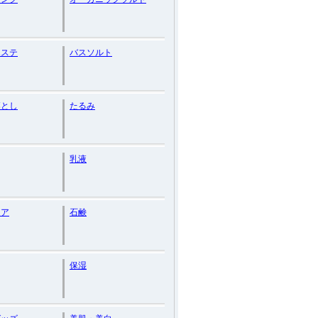
エステ
バスソルト
落とし
たるみ
乳液
ケア
石鹸
保湿