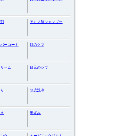
浴剤
アミノ酸シャンプー
カバーコート
目のクマ
クリーム
目元のシワ
わり
頭皮洗浄
粧水
黒ずみ
リンク
オーガニックソルト