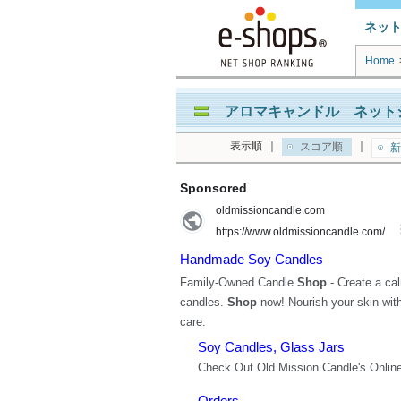
ネッ
Home
アロマキャンドル ネットシ
表示順
｜
｜
スコア順
新