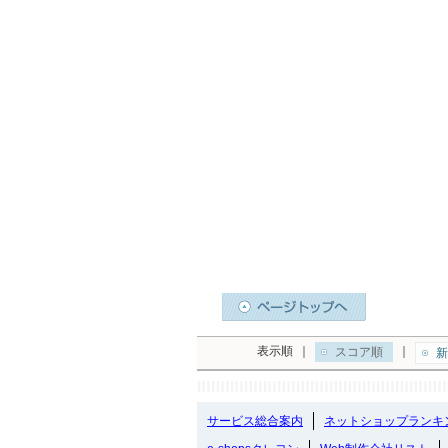
表示順
｜
｜
スコア順
新
サービス総合案内
ネットショップランキ