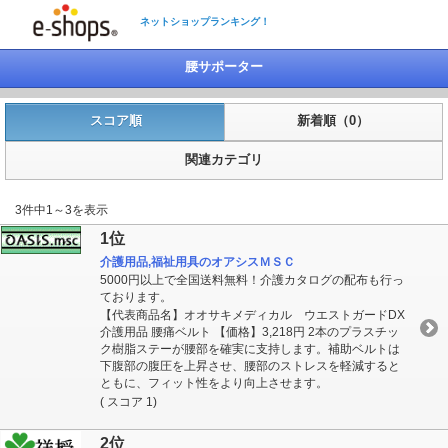
ネットショップランキング！
腰サポーター
スコア順
新着順（0）
関連カテゴリ
3件中1～3を表示
1位
介護用品,福祉用具のオアシスＭＳＣ
5000円以上で全国送料無料！介護カタログの配布も行っ
ております。
【代表商品名】オオサキメディカル ウエストガードDX
介護用品 腰痛ベルト 【価格】3,218円 2本のプラスチッ
ク樹脂ステーが腰部を確実に支持します。補助ベルトは
下腹部の腹圧を上昇させ、腰部のストレスを軽減すると
ともに、フィット性をより向上させます。
( スコア 1)
2位