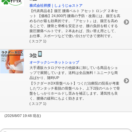
株式会社祥授｜しょうじゅストア
【代表商品名】腹圧 腰痛ベルト アセット ロング ２本セ
ット 【価格】24,800円 腰痛の予防・改善には、腹圧を高
めるのが最も効果的です。『アセット』は、腹圧を高め
ることで、腰骨と脊椎を安定させ、腰の負担を軽くする
腹圧腰痛ベルトです。２本あれば、洗い替え用として、
お仕事、スポーツなどで使い分けができて便利です。
( スコア 1)
3位
オーテックシーネットショップ
大手通販カタログやその他媒体に卸している商品をショ
ップで展開しています。送料は全品無料！ユニークな商
品ばかり、随時UP
【ラクダーネDX骨盤ベルト】つくだ治療院の院長が考案
したワンタッチ着脱の骨盤ベルト。上下2段のベルトで骨
盤をしっかりホールドし歪みを補正します。通気性も良
く、腰痛の緩和にもよく効きます。
( スコア 1)
(2026/8/07 19:48 現在)