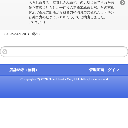
あるお茶農園「京都おぶぶ茶苑」の大切に育てられた煎
茶を贅沢に配合した手作りの無添加緑茶石鹸。その京都
おぶぶ茶苑の煎茶から殺菌力や消臭力に優れたカテキン
と美白力のビタミンＣをたっぷりと抽出しました。
( スコア 1)
(2026/8/09 20:31 現在)
店舗登録（無料）
管理画面ログイン
Copyright(C) 2026 Next Hands Co., Ltd. All rights reserved