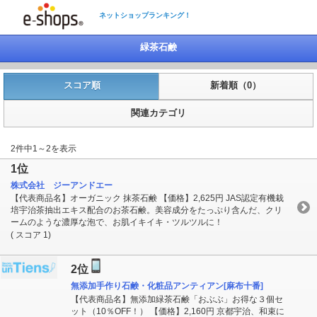
ネットショップランキング！
緑茶石鹸
スコア順
新着順（0）
関連カテゴリ
2件中1～2を表示
1位
株式会社 ジーアンドエー
【代表商品名】オーガニック 抹茶石鹸 【価格】2,625円 JAS認定有機栽
培宇治茶抽出エキス配合のお茶石鹸。美容成分をたっぷり含んだ、クリ
ームのような濃厚な泡で、お肌イキイキ・ツルツルに！
( スコア 1)
2位
無添加手作り石鹸・化粧品アンティアン[麻布十番]
【代表商品名】無添加緑茶石鹸「おぶぶ」お得な３個セ
ット（10％OFF！） 【価格】2,160円 京都宇治、和束に