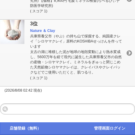
究所) 【価格】8,900円 毛髪ミネラル検査(らべるびぃ予
防医学研究所)
( スコア 1)
3位
Nature ＆ Clay
兵庫県養父市（やぶ）の持ち山で採掘する、純国産クレ
イ「シロヤマクレイ」原料のKOSHIBAせっけんを作って
います
太古の湖に堆積した泥が地球の地殻変動により熱水変成
し、5600万年を経て現代に誕生した兵庫県養父市の自然
の産物・シロヤマクレイ。ミネラルをぎゅっと閉じこめ
た天然鉱物シロヤマクレイは、クレイバスやクレイパッ
クなどでご使用いただくと、肌つるり。
( スコア 1)
(2026/8/08 02:42 現在)
店舗登録（無料）
管理画面ログイン