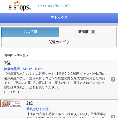
ネットショップランキング！
デトックス
スコア順
新着順（0）
関連カテゴリ
3件中1～3を表示
1位
健康食品店 SHOP e-life
【代表商品名】おやすみ足裏シート 【価格】2,980円 ジャスパー鉱石の
遠赤外線の力と、注目素材リコピンの抗酸化力を最大限に利用した商品
です。｢第二の心臓｣足の裏に貼って寝るだけで、寝るときはポカポカ・
翌朝は爽快気分。是非お試しください。
( スコア 1)
2位
元気はなまる堂
【代表商品名】毛髪ミネラル検査(らべるびぃ予防医学研