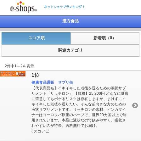
ネットショップランキング！
漢方食品
スコア順
新着順（0）
関連カテゴリ
2件中1～2を表示
1位
健康食品通販 サプリ缶
【代表商品名】イキイキした老後を送るための液状サプ
リメント「リッチロン」 【価格】25,200円 どんなに健康
に留意してもボケるリスクは存在しますが、まけずにイ
キイキした老後を送りたい。そんな前向きな方のための
液状サプリメントです。リッチロンの素材、ビンカマイ
ナーはヨーロッパ原産のハーブで、世界20カ国以上で利
用されています。本品は液状なので飲みやすく、吸収さ
れやすいのが特長。送料無料でお届け。
( スコア 1)