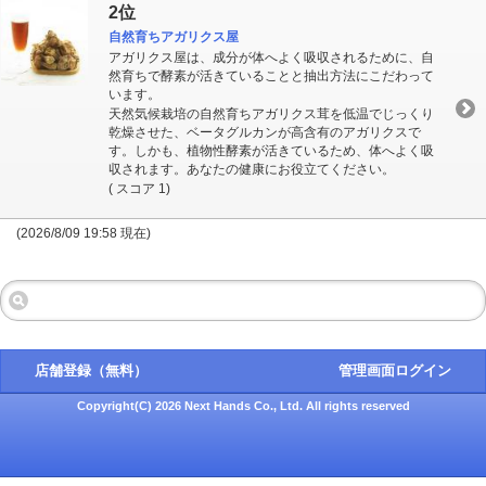
2位
自然育ちアガリクス屋
アガリクス屋は、成分が体へよく吸収されるために、自
然育ちで酵素が活きていることと抽出方法にこだわって
います。
天然気候栽培の自然育ちアガリクス茸を低温でじっくり
乾燥させた、ベータグルカンが高含有のアガリクスで
す。しかも、植物性酵素が活きているため、体へよく吸
収されます。あなたの健康にお役立てください。
( スコア 1)
(2026/8/09 19:58 現在)
店舗登録（無料）
管理画面ログイン
Copyright(C) 2026 Next Hands Co., Ltd. All rights reserved