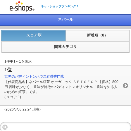
ネットショップランキング！
ネパール
スコア順
新着順（0）
関連カテゴリ
1件中1～1を表示
1位
世界のパディントンハウス紅茶専門店
【代表商品名】ネパール紅茶 オーガニック ＳＦＴＧＦＯＰ 【価格】800
円 苦味が少なく、旨味が特徴のパディントンオリジナル「旨味を知る人
のための紅茶」です。
( スコア 1)
(2026/8/08 22:24 現在)