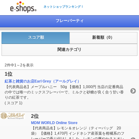
ネットショップランキング！
フレーバーティ
スコア順
新着順（0）
関連カテゴリ
2件中1～2を表示
1位
紅茶と雑貨のお店Earl Grey（アールグレイ）
【代表商品名】メープルハニー 50g 【価格】1,000円 当店の定番商品
の中では唯一のミックスフレーバーで、ミルクと砂糖が良く合う甘い香
りの紅茶です。
( スコア 1)
2位
MDM WORLD Online Store
【代表商品名】レモン＆オレンジ（ティーバッグ 20
袋） 【価格】1,470円 インドネシア産茶葉を柑橘系のフ
レーバーで香り付けしました。レモンの爽やかさとオレ