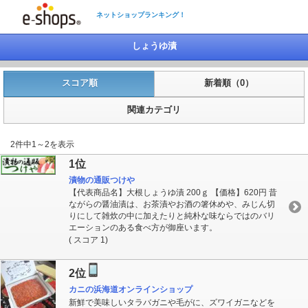
ネットショップランキング！
しょうゆ漬
スコア順
新着順（0）
関連カテゴリ
2件中1～2を表示
1位
漬物の通販つけや
【代表商品名】大根しょうゆ漬 200ｇ 【価格】620円 昔
ながらの醤油漬は、お茶漬やお酒の箸休めや、みじん切
りにして雑炊の中に加えたりと純朴な味ならではのバリ
エーションのある食べ方が御座います。
( スコア 1)
2位
カニの浜海道オンラインショップ
新鮮で美味しいタラバガニや毛がに、ズワイガニなどを