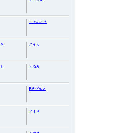
ふきのとう
焼き
スイカ
いも
くるみ
B級グルメ
アイス