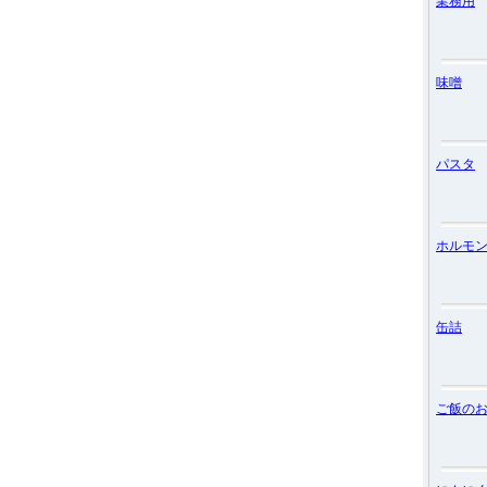
業務用
味噌
パスタ
ホルモ
缶詰
ご飯の