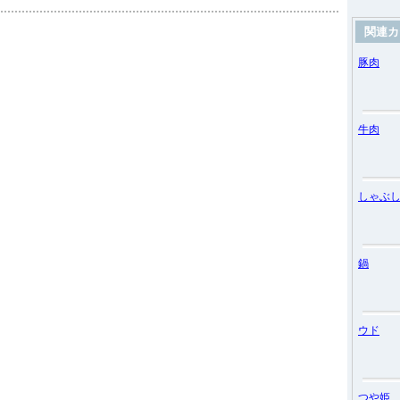
関連カ
豚肉
牛肉
しゃぶ
鍋
ウド
つや姫