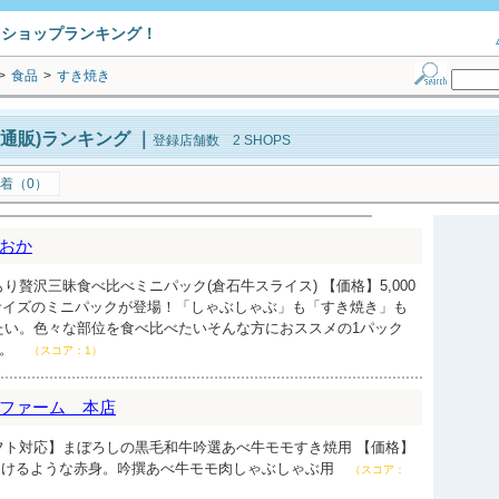
トショップランキング！
>
食品
>
すき焼き
通販)ランキング
｜
登録店舗数 2 SHOPS
着（0）
おか
り贅沢三昧食べ比べミニパック(倉石牛スライス) 【価格】5,000
りサイズのミニパックが登場！「しゃぶしゃぶ」も「すき焼き」も
たい。色々な部位を食べ比べたいそんな方におススメの1パック
す。
（スコア：1）
ファーム 本店
フト対応】まぼろしの黒毛和牛吟選あべ牛モモすき焼用 【価格】
でとろけるような赤身。吟撰あべ牛モモ肉しゃぶしゃぶ用
（スコア：