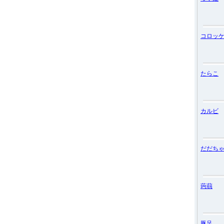
コロッ
たらこ
カルビ
だだち
蒟蒻
豚足