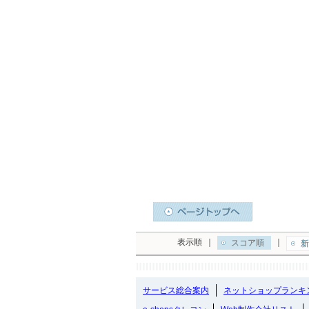
表示順
｜
｜
スコア順
新
サービス総合案内
ネットショップランキ