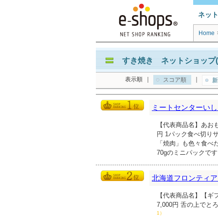
ネッ
Home
すき焼き ネットショップ(
表示順
｜
｜
スコア順
新
ミートセンターいし
【代表商品名】あおも
円 1パック食べ切
「焼肉」も色々食べ
70gのミニパックで
北海道フロンティア
【代表商品名】【ギ
7,000円 舌の上
1）