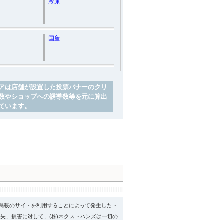
く
冷凍
国産
アは店舗が設置した投票バナーのクリ
数やショップへの誘導数等を元に算出
ています。
psに掲載のサイトを利用することによって発生したト
失、損害に対して、(株)ネクストハンズは一切の