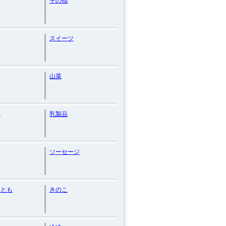
その他
スイーツ
山菜
ン
乳製品
ソーセージ
おとも
きのこ