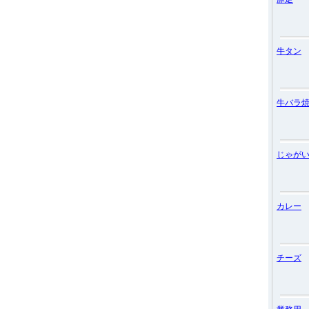
牛タン
牛バラ
じゃが
カレー
チーズ