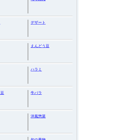
ケ
デザート
えんどう豆
ハラミ
ゃ豆
牛バラ
洋風惣菜
旬の果物