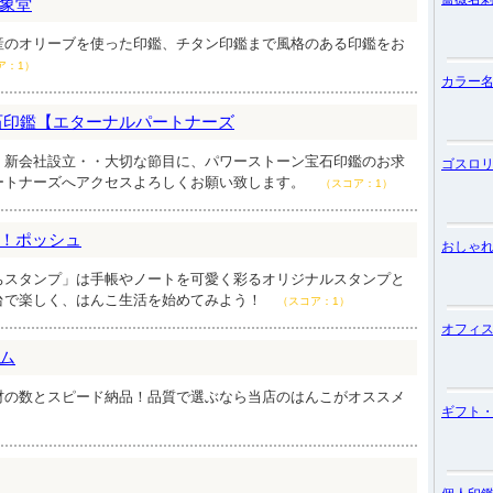
象堂
産のオリーブを使った印鑑、チタン印鑑まで風格のある印鑑をお
ア：1）
カラー
石印鑑【エターナルパートナーズ
・新会社設立・・大切な節目に、パワーストーン宝石印鑑のお求
ゴスロ
ートナーズへアクセスよろしくお願い致します。
（スコア：1）
！ポッシュ
おしゃ
ちスタンプ」は手帳やノートを可愛く彩るオリジナルスタンプと
台で楽しく、はんこ生活を始めてみよう！
（スコア：1）
オフィ
ム
材の数とスピード納品！品質で選ぶなら当店のはんこがオススメ
ギフト