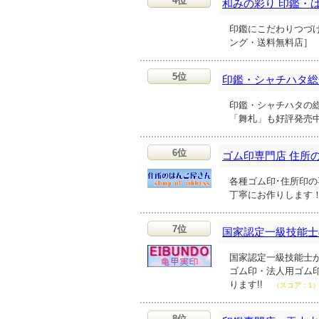
4位
和みの彩り 印鑑・はん
印鑑にこだわりつづ
ング・送料無料店］
5位
印鑑・シャチハタ総
印鑑・シャチハタの
「舞札」も好評発売
6位
ゴム印専門店 住所
各種ゴム印･住所印
丁寧にお作りします
7位
国家認定一級技能士
国家認定一級技能士
ゴム印・法人用ゴム
ります!!
（スコア：1
8位