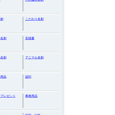
名刺
こだわり名刺
リ名刺
見積書
れ名刺
アニマル名刺
ス用品
認印
・プレゼント
事務用品