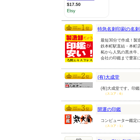
特急名刺印刷の名刺
最短30分で作成！製
鉄本町駅直結・本町
柘から人気の黒水牛
会社の印鑑まで豊富
(有)大成堂
(有)大成堂です。印
（スコア：6）
開運の印鑑
コンピューター鑑定
（スコア：1）