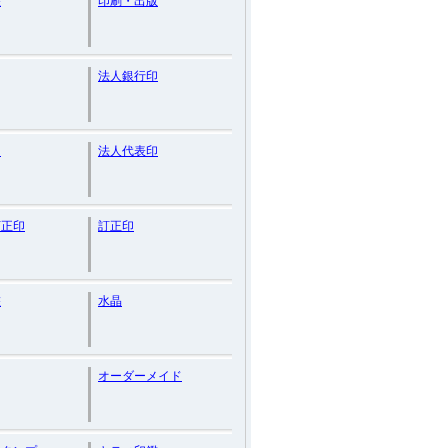
鑑
印刷・出版
法人銀行印
印
法人代表印
訂正印
訂正印
鑑
水晶
オーダーメイド