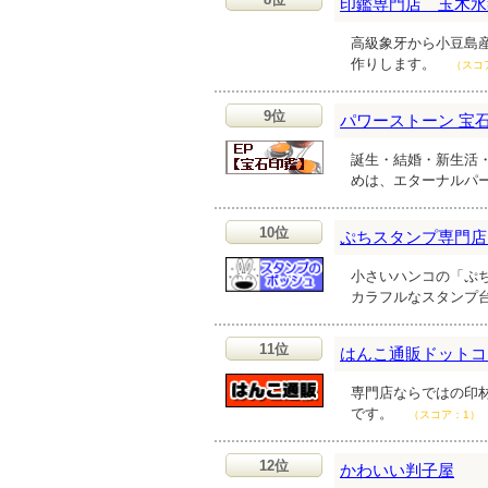
印鑑専門店 玉木水
高級象牙から小豆島
作りします。
（スコ
9位
パワーストーン 宝
誕生・結婚・新生活
めは、エターナルパ
10位
ぷちスタンプ専門店
小さいハンコの「ぷ
カラフルなスタンプ
11位
はんこ通販ドットコ
専門店ならではの印
です。
（スコア：1）
12位
かわいい判子屋