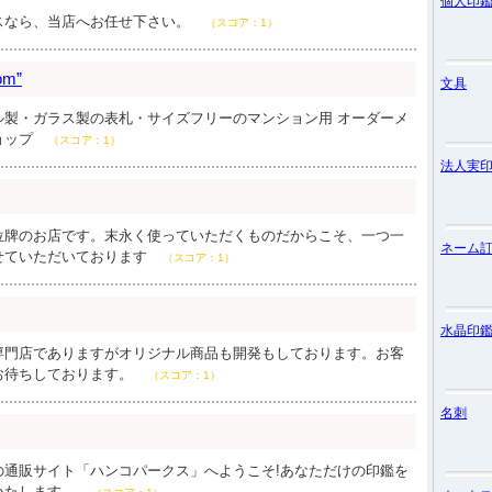
個人印
スなら、当店へお任せ下さい。
（スコア：1）
m”
文具
ル製・ガラス製の表札・サイズフリーのマンション用 オーダーメ
ョップ
（スコア：1）
法人実
位牌のお店です。末永く使っていただくものだからこそ、一つ一
ネーム
せていただいております
（スコア：1）
水晶印
専門店でありますがオリジナル商品も開発もしております。お客
お待ちしております。
（スコア：1）
名刺
の通販サイト「ハンコパークス」へようこそ!あなただけの印鑑を
いたします。