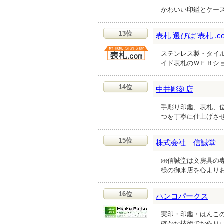
かわいい印鑑とケー
13位
表札 選びは”表札 .co
ステンレス製・タイ
イド表札のＷＥＢシ
14位
中井彫刻店
手彫り印鑑、表札、
つを丁寧に仕上げさ
15位
株式会社 信誠堂
㈱信誠堂は文房具の
様の御来店を心より
16位
ハンコパークス
実印・印鑑・はんこ
確かな技術でお作り