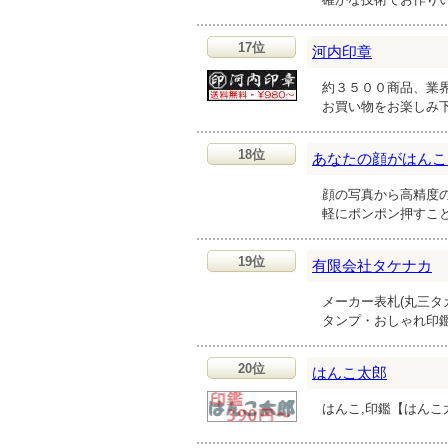
17位
河内印章
約３５００商品、業
お買い物をお楽しみ
18位
あなたの顔がはんこ
顔の写真から高精度
軽にポンポン押すこ
19位
有限会社タケナカ
メーカー表札(丸三タカ
タンプ・おしゃれ印
20位
はんこ太郎
はんこ,印鑑【はんこ