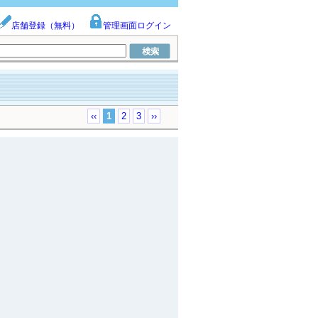
店舗登録（無料）
管理画面ログイン
‹‹
1
2
3
››