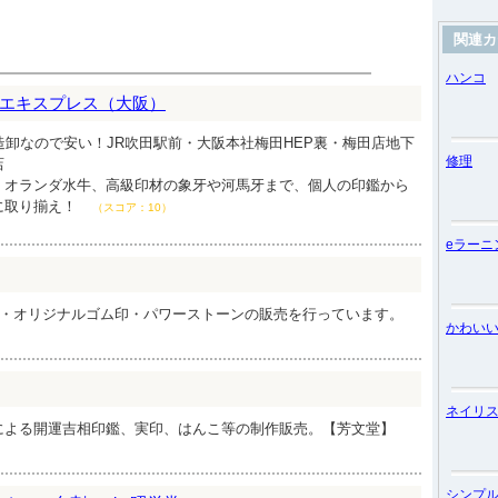
関連カ
ハンコ
エキスプレス（大阪）
造卸なので安い！JR吹田駅前・大阪本社梅田HEP裏・梅田店地下
修理
店
、オランダ水牛、高級印材の象牙や河馬牙まで、個人の印鑑から
に取り揃え！
（スコア：10）
eラーニ
鑑・オリジナルゴム印・パワーストーンの販売を行っています。
かわい
ネイリ
による開運吉相印鑑、実印、はんこ等の制作販売。【芳文堂】
シンプ