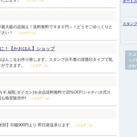
（スコア：1）
オート
スタン
界最大級の品揃え！送料無料で９８０円～！どうぞごゆっくりと
下さい！
（スコア：1）
に！【かおはん】ショップ
スコ
のはんこをお作り致します。スタンプ台不要の浸透印タイプで気
ック
とができます。
され
（スコア：1）
ギ,福彫,ダイカン)を全品送料無料で20%OFF!シャチハタ式ス
鑑も格安販売中!
（スコア：1）
太郎】印鑑900円より 即日発送承ります
（スコア：1）