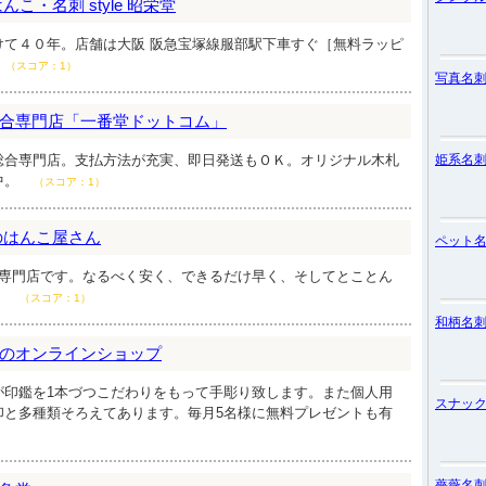
こ・名刺 style 昭栄堂
けて４０年。店舗は大阪 阪急宝塚線服部駅下車すぐ［無料ラッピ
（スコア：1）
写真名
合専門店「一番堂ドットコム」
総合専門店。支払方法が充実、即日発送もＯＫ。オリジナル木札
姫系名
中。
（スコア：1）
のはんこ屋さん
ペット
の専門店です。なるべく安く、できるだけ早く、そしてとことん
！
（スコア：1）
和柄名
のオンラインショップ
が印鑑を1本づつこだわりをもって手彫り致します。また個人用
スナッ
印と多種類そろえてあります。毎月5名様に無料プレゼントも有
）
薔薇名