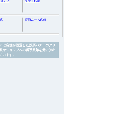
スタンプ
キティ印鑑
プ印
浸透ネーム印鑑
アは店舗が設置した投票バナーのクリ
数やショップへの誘導数等を元に算出
ています。