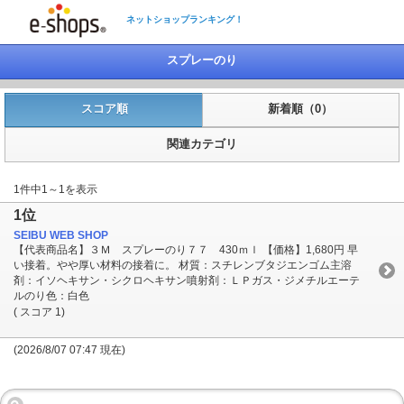
ネットショップランキング！
スプレーのり
スコア順
新着順（0）
関連カテゴリ
1件中1～1を表示
1位
SEIBU WEB SHOP
【代表商品名】３Ｍ スプレーのり７７ 430ｍｌ 【価格】1,680円 早
い接着。やや厚い材料の接着に。 材質：スチレンブタジエンゴム主溶
剤：イソヘキサン・シクロヘキサン噴射剤：ＬＰガス・ジメチルエーテ
ルのり色：白色
( スコア 1)
(2026/8/07 07:47 現在)