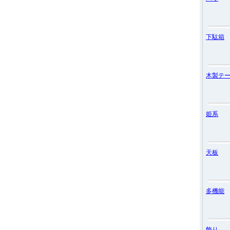
下駄箱
木製テ
姫系
天板
多機能
飾り