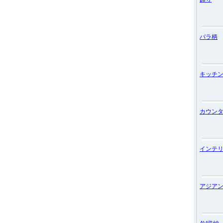
バラ柄
キッチ
カウン
インテ
アジア