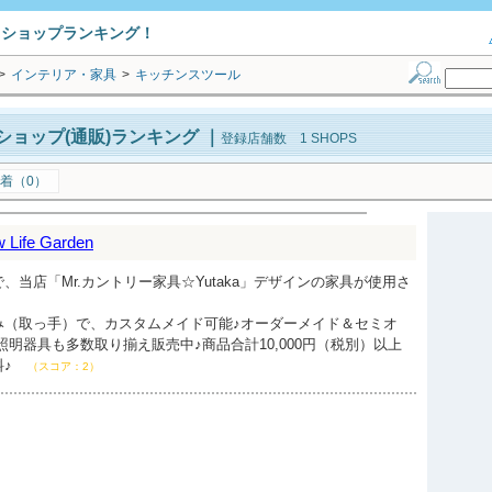
トショップランキング！
>
インテリア・家具
>
キッチンスツール
ョップ(通販)ランキング
｜
登録店舗数 1 SHOPS
着（0）
ife Garden
、当店「Mr.カントリー家具☆Yutaka」デザインの家具が使用さ
み（取っ手）で、カスタムメイド可能♪オーダーメイド＆セミオ
照明器具も多数取り揃え販売中♪商品合計10,000円（税別）以上
料♪
（スコア：2）