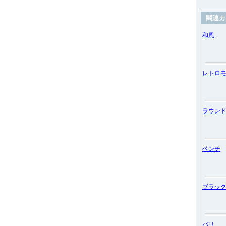
関連カ
和風
レトロ
ラウン
ベンチ
ブラッ
バリ