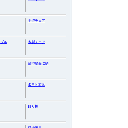
学習チェア
ーブル
木製チェア
薄型壁面収納
多目的家具
飾り棚
収納家具