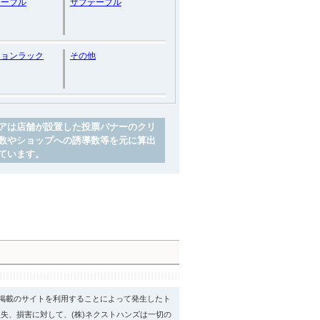
テーブル
サブテーブル
ションラック
その他
アは店舗が設置した投票バナーのクリ
数やショップへの誘導数等を元に算出
ています。
psに掲載のサイトを利用することによって発生したト
失、損害に対して、(株)ネクストハンズは一切の