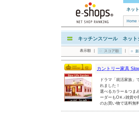
ネッ
Home
キッチンスツール ネットシ
表示順
｜
｜
スコア順
新
カントリー家具 Slow L
ドラマ「就活家族」で
れました！
選べるカラー＆つま
ーダーもOＫ♪雑貨や
のお買い物で送料無