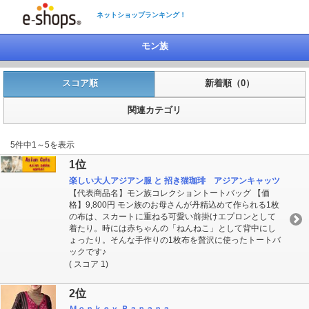
ネットショップランキング！
モン族
スコア順
新着順（0）
関連カテゴリ
5件中1～5を表示
1位
楽しい大人アジアン服 と 招き猫珈琲 アジアンキャッツ
【代表商品名】モン族コレクショントートバッグ 【価
格】9,800円 モン族のお母さんが丹精込めて作られる1枚
の布は、スカートに重ねる可愛い前掛けエプロンとして
着たり。時には赤ちゃんの「ねんねこ」として背中にし
ょったり。そんな手作りの1枚布を贅沢に使ったトートバ
ックです♪
( スコア 1)
2位