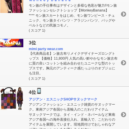
Ｍｏｎｋｅｙ Ｂａｎａｎａ
モン族の手仕事布はデザインと多様な色彩が魅力!!モン族
ファッションセレクトショップ【MonkeyBanana】
**** モン族スカートをはじめ、モン族ワンピース・チュ
ニック、モン族タイパンツ・アラジンパンツ、バッグや
ベルトなどの民族コモノ。
( スコア 1)
3位
mimi party wear.com
【代表商品名】ン族古布リメイクデザイナーズロングト
ップス 【価格】11,800円 人気の高い鮮やかなモン族古布
に質の良いコットンを組み合わせたユニークな型のトッ
プスです。胸元のアンティーク感たっぷりのオブジェに
も注目。
( スコア 1)
4位
アジアン・エスニックSHOPサヌックマーク
アジアンファッション・エスニック雑貨のサヌックマー
ク。東南アジア各国から直輸入のこだわりアイテム
サヌックマークでは、タイ・インド・ネパールなど東南
アジア各国への海外直接仕入れ、直輸入で、こだわりの
アイテムを展開しています。現地買付けでおしゃれなア