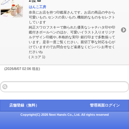
2位
はんこ工房
奈良にお店を持つ印鑑屋さんです。お店の商品の中から
可愛いもの､センスの良いもの､機能的なものをセレクト
しています
純正スワロフスキーで飾られた優美なシャチハタ印や印
鑑付きボールペンのほか、可愛いイラスト入りオリジナ
ルデザイン印鑑や､本格的な実印･銀行印まで多数揃って
います。是非一度ご覧ください。親切丁寧な対応を心が
けていますのでお問合せなど遠慮なくビシバシお寄せく
ださいね
( スコア 1)
(2026/8/07 02:06 現在)
店舗登録（無料）
管理画面ログイン
Copyright(C) 2026 Next Hands Co., Ltd. All rights reserved