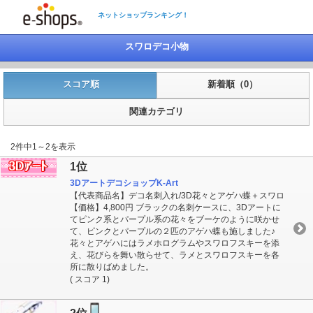
ネットショップランキング！
スワロデコ小物
スコア順
新着順（0）
関連カテゴリ
2件中1～2を表示
1位
3DアートデコショップK-Art
【代表商品名】デコ名刺入れ/3D花々とアゲハ蝶＋スワロ
【価格】4,800円 ブラックの名刺ケースに、3Dアートに
てピンク系とパープル系の花々をブーケのように咲かせ
て、ピンクとパープルの２匹のアゲハ蝶も施しました♪
花々とアゲハにはラメホログラムやスワロフスキーを添
え、花びらを舞い散らせて、ラメとスワロフスキーを各
所に散りばめました。
( スコア 1)